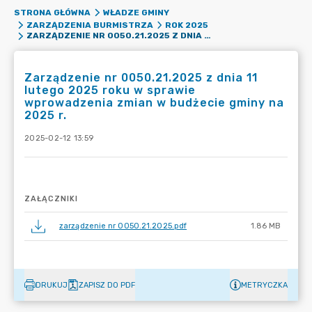
STRONA GŁÓWNA
WŁADZE GMINY
ZARZĄDZENIA BURMISTRZA
ROK 2025
ZARZĄDZENIE NR 0050.21.2025 Z DNIA 11 LUTEGO 2025 ROKU W SPRAWIE WPROWADZENIA ZMIAN W BUDŻECIE GMINY NA 2025 R.
Zarządzenie nr 0050.21.2025 z dnia 11
lutego 2025 roku w sprawie
wprowadzenia zmian w budżecie gminy na
2025 r.
2025-02-12 13:59
ZAŁĄCZNIKI
zarządzenie nr 0050.21.2025.pdf
1.86 MB
DRUKUJ
ZAPISZ DO PDF
METRYCZKA