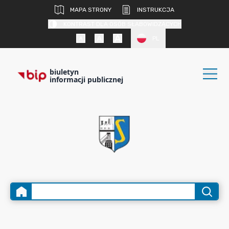
MAPA STRONY
INSTRUKCJA
KONTRAST DLA OSÓB SŁABOWIDZĄCYCH
PL
biuletyn
informacji publicznej