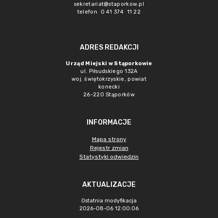
sekretariat@staporkow.pl
telefon 0 41 374 11 22
ADRES REDAKCJI
Urząd Miejski w Stąporkowie
ul. Piłsudskiego 132A
woj. świętokrzyskie, powiat
konecki
26-220 Stąporków
INFORMACJE
Mapa strony
Rejestr zmian
Statystyki odwiedzin
AKTUALIZACJE
Ostatnia modyfikacja
2026-08-06 12:00:06