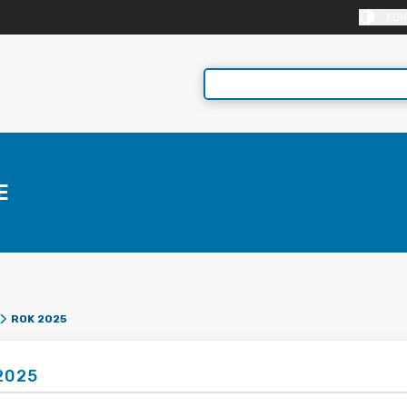
KON
E
ROK 2025
2025