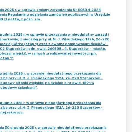
ia 2025 r. w sprawie zmiany zarządzenia Nr 0050.4.2024
enia Regulaminu udzielania zamówień publicznych w Urzędzie
 zł netto, z późn. zm.
nia 2025 r. w sprawie przekazania w nieodpłatny zarząd i
orkowie, z siedzibą przy ul. M. J. Piłsudskiego 132A, 26-220
rnieckiej Górze (etap 1) wraz z dwoma pompowniami ścieków –
0002 Stąporków, jedn. ewid. 260508_4, Stąporków – miasto,
bszar wiejski), w ramach zrealizowanej inwestycji pn.
etap 1”.
dnia 2025 r. w sprawie nieodpłatnego przekazania dla
ibą przy ul. M. J. Piłsudskiego 132A, 26-220 Stąporków –
udowy altanki wiejskiej na działce o nr ewid. 169.1 w
 obudowy ściankami”.
dnia 2025 r. w sprawie nieodpłatnego przekazania dla
ibą przy ul. M. J. Piłsudskiego 132A, 26-220 Stąporków -
ej rekreacji.
 30 grudnia 2025 r. w sprawie nieodpłatnego przekazania