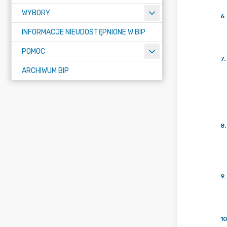
WYBORY
6
.
INFORMACJE NIEUDOSTĘPNIONE W BIP
POMOC
7
.
ARCHIWUM BIP
8
.
9
.
10