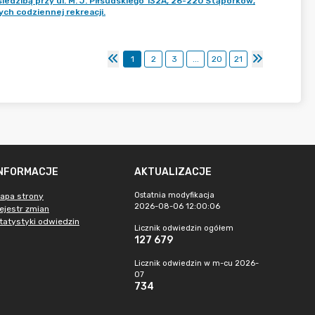
iedzibą przy ul. M. J. Piłsudskiego 132A, 26-220 Stąporków,
ch codziennej rekreacji.
1
2
3
...
20
21
INFORMACJE
AKTUALIZACJE
Ostatnia modyfikacja
apa strony
2026-08-06 12:00:06
ejestr zmian
tatystyki odwiedzin
Licznik odwiedzin ogółem
127 679
Licznik odwiedzin w m-cu 2026-
07
734