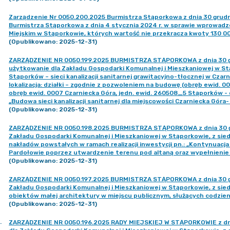
Zarządzenie Nr 0050.200.2025 Burmistrza Stąporkowa z dnia 30 grudn
Burmistrza Stąporkowa z dnia 4 stycznia 2024 r. w sprawie wprowadz
Miejskim w Stąporkowie, których wartość nie przekracza kwoty 130 000
(Opublikowano: 2025-12-31)
ZARZĄDZENIE NR 0050.199.2025 BURMISTRZA STĄPORKOWA z dnia 30 grud
użytkowanie dla Zakładu Gospodarki Komunalnej i Mieszkaniowej w Stąp
Stąporków – sieci kanalizacji sanitarnej grawitacyjno-tłocznej w Cza
lokalizacja: działki – zgodnie z pozwoleniem na budowę (obręb ewid. 
obręb ewid. 0007 Czarniecka Góra, jedn. ewid. 260508_5 Stąporków - o
„Budowa sieci kanalizacji sanitarnej dla miejscowości Czarniecka Góra- 
(Opublikowano: 2025-12-31)
ZARZĄDZENIE NR 0050.198.2025 BURMISTRZA STĄPORKOWA z dnia 30 gru
Zakładu Gospodarki Komunalnej i Mieszkaniowej w Stąporkowie, z siedz
nakładów powstałych w ramach realizacji inwestycji pn.: „Kontynuacja b
Pardołowie poprzez utwardzenie terenu pod altaną oraz wypełnienie
(Opublikowano: 2025-12-31)
ZARZĄDZENIE NR 0050.197.2025 BURMISTRZA STĄPORKOWA z dnia 30 gru
Zakładu Gospodarki Komunalnej i Mieszkaniowej w Stąporkowie, z siedz
obiektów małej architektury w miejscu publicznym, służących codzienn
(Opublikowano: 2025-12-31)
.
ZARZĄDZENIE NR 0050.196.2025 RADY MIEJSKIEJ W STĄPORKOWIE z dnia