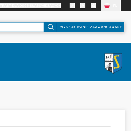
TRAST DLA OSÓB SŁABOWIDZĄCYCH
PL
WYSZUKIWANIE ZAAWANSOWANE