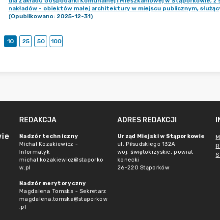
dla Zakładu Gospodarki Komunalnej i Mieszkaniowej w Stąporkowie, z s
nakładów - obiektów małej architektury w miejscu publicznym, służący
(Opublikowano: 2025-12-31)
10
25
50
100
REDAKCJA
ADRES REDAKCJI
wie
Nadzór techniczny
Urząd Miejski w Stąporkowie
M
Michał Kozakiewicz -
ul. Piłsudskiego 132A
R
Informatyk
woj. świętokrzyskie, powiat
S
michal.kozakiewicz@staporko
konecki
w.pl
26-220 Stąporków
Nadzór merytoryczny
Magdalena Tomska - Sekretarz
magdalena.tomska@staporkow
.pl