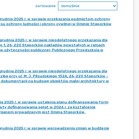
sortowanie:
udnia 2025 r. w sprawie przekazania podmiotom ochrony
resu ochrony ludności i obrony cywilnej w Gminie Stąporków
dnia 2025 r. w sprawie nieodpłatnego przekazania dla
ego 1, 26-220 Stąporków nakładów powstałych w ramach
ów użyteczności publicznej: Publicznego Przedszkola w
dnia 2025 r. w sprawie nieodpłatnego przekazania dla
ibą przy ul. M. J. Piłsudskiego 132A, 26-220 Stąporków –
ie dokumentacji na budowę obiektów małej architektury w
a 2025 r. w sprawie ustalenia planu dofinansowania form
ty dofinansowania opłat w 2026 r. za kształcenie
h organem prowadzącym jest Gmina Stąporków.
udnia 2025 r. w sprawie wprowadzenia zmian w budżecie