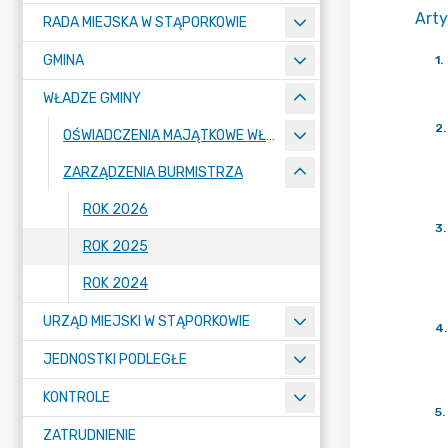
Arty
RADA MIEJSKA W STĄPORKOWIE
GMINA
1
.
WŁADZE GMINY
2
.
OŚWIADCZENIA MAJĄTKOWE WŁADZ GMINY
ZARZĄDZENIA BURMISTRZA
ROK 2026
3
.
ROK 2025
ROK 2024
URZĄD MIEJSKI W STĄPORKOWIE
4
.
JEDNOSTKI PODLEGŁE
KONTROLE
5
.
ZATRUDNIENIE