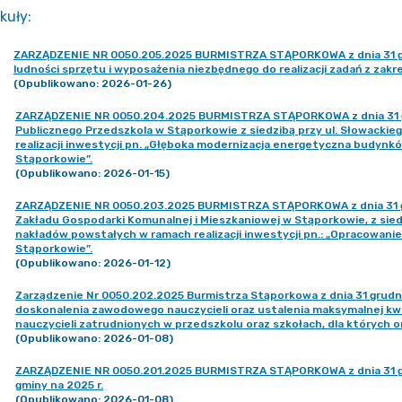
kuły
:
ZARZĄDZENIE NR 0050.205.2025 BURMISTRZA STĄPORKOWA z dnia 31 gr
ludności sprzętu i wyposażenia niezbędnego do realizacji zadań z zak
(Opublikowano: 2026-01-26)
ZARZĄDZENIE NR 0050.204.2025 BURMISTRZA STĄPORKOWA z dnia 31 gru
Publicznego Przedszkola w Stąporkowie z siedzibą przy ul. Słowacki
realizacji inwestycji pn. „Głęboka modernizacja energetyczna budynk
Stąporkowie”.
(Opublikowano: 2026-01-15)
ZARZĄDZENIE NR 0050.203.2025 BURMISTRZA STĄPORKOWA z dnia 31 gru
Zakładu Gospodarki Komunalnej i Mieszkaniowej w Stąporkowie, z siedz
nakładów powstałych w ramach realizacji inwestycji pn.: „Opracowan
Stąporkowie”.
(Opublikowano: 2026-01-12)
Zarządzenie Nr 0050.202.2025 Burmistrza Stąporkowa z dnia 31 grudni
doskonalenia zawodowego nauczycieli oraz ustalenia maksymalnej kwo
nauczycieli zatrudnionych w przedszkolu oraz szkołach, dla któryc
(Opublikowano: 2026-01-08)
ZARZĄDZENIE NR 0050.201.2025 BURMISTRZA STĄPORKOWA z dnia 31 gr
gminy na 2025 r.
(Opublikowano: 2026-01-08)