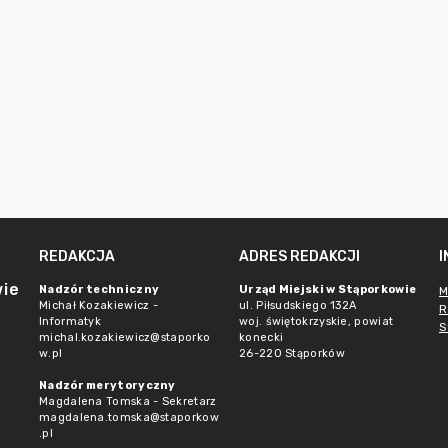
REDAKCJA
ADRES REDAKCJI
wie
Nadzór techniczny
Urząd Miejski w Stąporkowie
M
Michał Kozakiewicz -
ul. Piłsudskiego 132A
R
Informatyk
woj. świętokrzyskie, powiat
S
michal.kozakiewicz@staporko
konecki
w.pl
26-220 Stąporków
Nadzór merytoryczny
Magdalena Tomska - Sekretarz
magdalena.tomska@staporkow
.pl