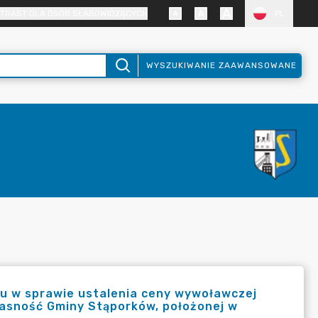
TRAST DLA OSÓB SŁABOWIDZĄCYCH
PL
WYSZUKIWANIE ZAAWANSOWANE
ku w sprawie ustalenia ceny wywoławczej
łasność Gminy Stąporków, położonej w