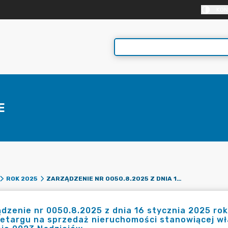
KON
E
ZARZĄDZENIE NR 0050.8.2025 Z DNIA 16 STYCZNIA 2025 ROKU W SPRAWIE USTALENIA CENY WYWOŁAWCZEJ W PRZETARGU NA SPRZEDAŻ NIERUCHOMOŚCI STANOWIĄCEJ WŁASNOŚĆ GMINY STĄPORKÓW, POŁOŻONEJ W OBRĘBIE 0023 NADZIEJÓW
ROK 2025
dzenie nr 0050.8.2025 z dnia 16 stycznia 2025 ro
etargu na sprzedaż nieruchomości stanowiącej w