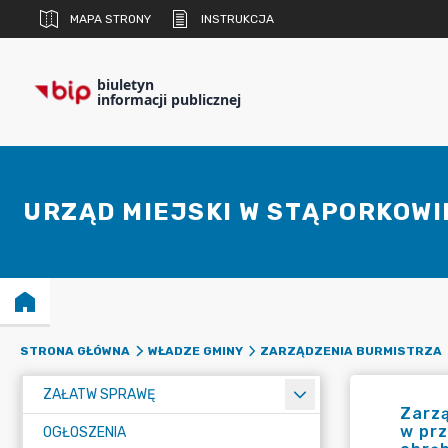
MAPA STRONY
INSTRUKCJA
biuletyn
informacji publicznej
URZĄD MIEJSKI W STĄPORKOWI
STRONA GŁÓWNA
WŁADZE GMINY
ZARZĄDZENIA BURMISTRZA
ZAŁATW SPRAWĘ
Zarzą
w prz
OGŁOSZENIA