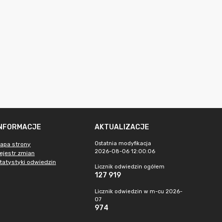
INFORMACJE
AKTUALIZACJE
Ostatnia modyfikacja
apa strony
2026-08-06 12:00:06
ejestr zmian
tatystyki odwiedzin
Licznik odwiedzin ogółem
127 919
Licznik odwiedzin w m-cu 2026-
07
974