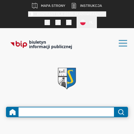
MAPA STRONY
INSTRUKCJA
KONTRAST DLA OSÓB SŁABOWIDZĄCYCH
PL
biuletyn
informacji publicznej