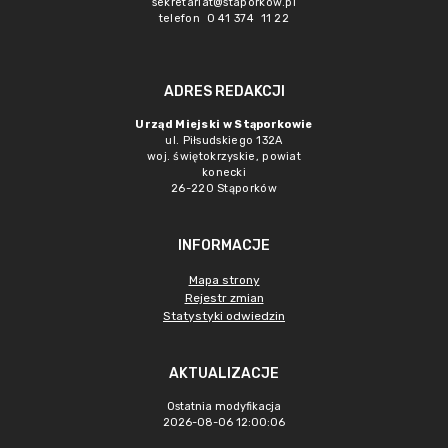
sekretariat@staporkow.pl
telefon 0 41 374 11 22
ADRES REDAKCJI
Urząd Miejski w Stąporkowie
ul. Piłsudskiego 132A
woj. świętokrzyskie, powiat
konecki
26-220 Stąporków
INFORMACJE
Mapa strony
Rejestr zmian
Statystyki odwiedzin
AKTUALIZACJE
Ostatnia modyfikacja
2026-08-06 12:00:06