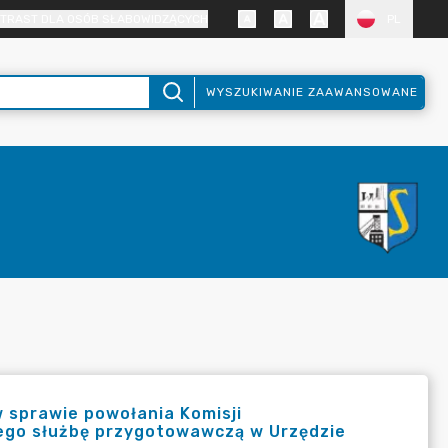
TRAST DLA OSÓB SŁABOWIDZĄCYCH
PL
WYSZUKIWANIE ZAAWANSOWANE
w sprawie powołania Komisji
ego służbę przygotowawczą w Urzędzie