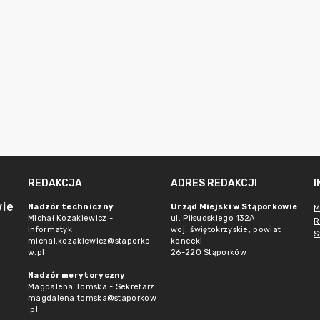
REDAKCJA
ADRES REDAKCJI
wie
Nadzór techniczny
Urząd Miejski w Stąporkowie
M
Michał Kozakiewicz -
ul. Piłsudskiego 132A
R
Informatyk
woj. świętokrzyskie, powiat
S
michal.kozakiewicz@staporko
konecki
w.pl
26-220 Stąporków
Nadzór merytoryczny
Magdalena Tomska - Sekretarz
magdalena.tomska@staporkow
.pl