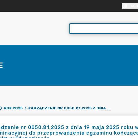
KON
E
ZARZĄDZENIE NR 0050.81.2025 Z DNIA 19 MAJA 2025 ROKU W SPRAWIE POWOŁANIA KOMISJI EGZAMINACYJNEJ DO PRZEPROWADZENIA EGZAMINU KOŃCZĄCEGO SŁUŻBĘ PRZYGOTOWAWCZĄ W URZĘDZIE MIEJSKIM W STĄPORKOWIE
ROK 2025
dzenie nr 0050.81.2025 z dnia 19 maja 2025 roku 
minacyjnej do przeprowadzenia egzaminu kończąc