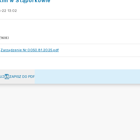
kim w Stąporkowie
-22 13:02
NIKI
Zarządzenie Nr 0050.81.2025.pdf
UJ
ZAPISZ DO PDF