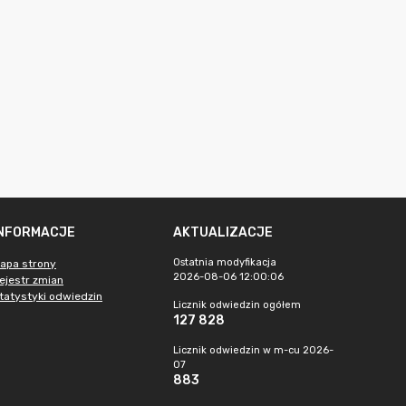
INFORMACJE
AKTUALIZACJE
Ostatnia modyfikacja
apa strony
2026-08-06 12:00:06
ejestr zmian
tatystyki odwiedzin
Licznik odwiedzin ogółem
127 828
Licznik odwiedzin w m-cu 2026-
07
883