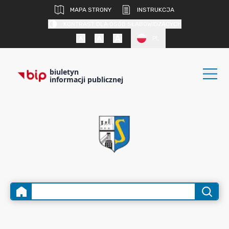
MAPA STRONY
INSTRUKCJA
KONTRAST DLA OSÓB SŁABOWIDZĄCYCH
PL
biuletyn
informacji publicznej