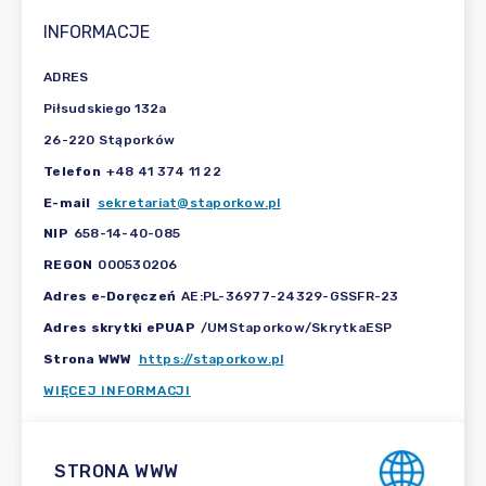
INFORMACJE
ADRES
Piłsudskiego 132a
26-220 Stąporków
Telefon
+48 41 374 11 22
E-mail
sekretariat@staporkow.pl
NIP
658-14-40-085
REGON
000530206
Adres e-Doręczeń
AE:PL-36977-24329-GSSFR-23
Adres skrytki ePUAP
/UMStaporkow/SkrytkaESP
Strona WWW
https://staporkow.pl
WIĘCEJ INFORMACJI
STRONA WWW