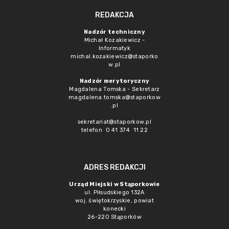
REDAKCJA
Nadzór techniczny
Michał Kozakiewicz -
Informatyk
michal.kozakiewicz@staporko
w.pl
Nadzór merytoryczny
Magdalena Tomska - Sekretarz
magdalena.tomska@staporkow
.pl
sekretariat@staporkow.pl
telefon 0 41 374 11 22
ADRES REDAKCJI
Urząd Miejski w Stąporkowie
ul. Piłsudskiego 132A
woj. świętokrzyskie, powiat
konecki
26-220 Stąporków