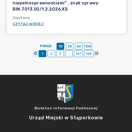
niepełnosprawnościami" , znak sprawy:
BIN.7013.50/1.2.2026.KS
Zapytanie
CZYTAJ WIĘCEJ
POKAŻ
:
10
25
50
100
1
2
3
...
167
168
Biuletyn Informacji Publicznej
Urząd Miejski w Stąporkowie