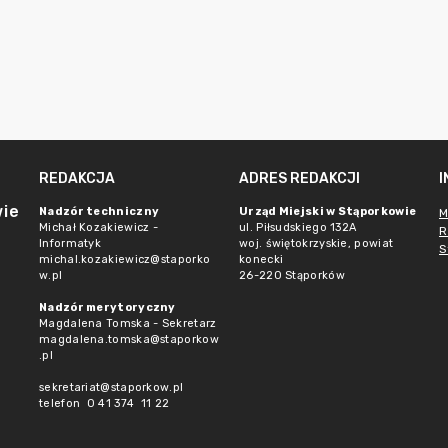
REDAKCJA
ADRES REDAKCJI
wie
Nadzór techniczny
Urząd Miejski w Stąporkowie
M
Michał Kozakiewicz -
ul. Piłsudskiego 132A
R
Informatyk
woj. świętokrzyskie, powiat
S
michal.kozakiewicz@staporko
konecki
w.pl
26-220 Stąporków
Nadzór merytoryczny
Magdalena Tomska - Sekretarz
magdalena.tomska@staporkow
.pl
sekretariat@staporkow.pl
telefon 0 41 374 11 22