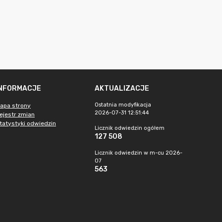
INFORMACJE
AKTUALIZACJE
Ostatnia modyfikacja
apa strony
2026-07-31 12:51:44
ejestr zmian
tatystyki odwiedzin
Licznik odwiedzin ogółem
127 508
Licznik odwiedzin w m-cu 2026-
07
563