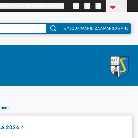
TRAST DLA OSÓB SŁABOWIDZĄCYCH
PL
WYSZUKIWANIE ZAAWANSOWANE
SESJA RADY MIEJSKIEJ W STĄPORKOWIE NR XXVII - 24 CZERWCA 2026 R.
a 2026 r.