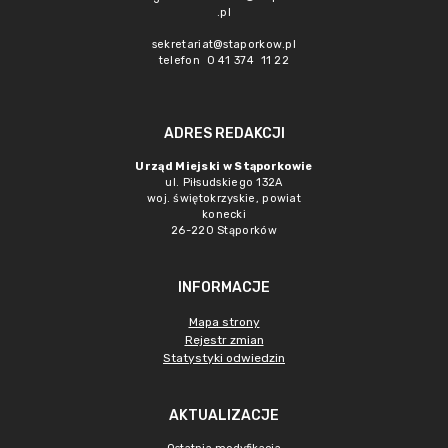
.pl
sekretariat@staporkow.pl
telefon 0 41 374 11 22
ADRES REDAKCJI
Urząd Miejski w Stąporkowie
ul. Piłsudskiego 132A
woj. świętokrzyskie, powiat
konecki
26-220 Stąporków
INFORMACJE
Mapa strony
Rejestr zmian
Statystyki odwiedzin
AKTUALIZACJE