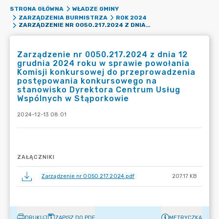
STRONA GŁÓWNA
WŁADZE GMINY
ZARZĄDZENIA BURMISTRZA
ROK 2024
ZARZĄDZENIE NR 0050.217.2024 Z DNIA 12 GRUDNIA 2024 ROKU W SPRAWIE POWOŁANIA KOMISJI KONKURSOWEJ DO PRZEPROWADZENIA POSTĘPOWANIA KONKURSOWEGO NA STANOWISKO DYREKTORA CENTRUM USŁUG WSPÓLNYCH W STĄPORKOWIE
Zarządzenie nr 0050.217.2024 z dnia 12
grudnia 2024 roku w sprawie powołania
Komisji konkursowej do przeprowadzenia
postępowania konkursowego na
stanowisko Dyrektora Centrum Usług
Wspólnych w Stąporkowie
2024-12-13 08:01
ZAŁĄCZNIKI
Zarządzenie nr 0050.217.2024.pdf
207.17 KB
DRUKUJ
ZAPISZ DO PDF
METRYCZKA