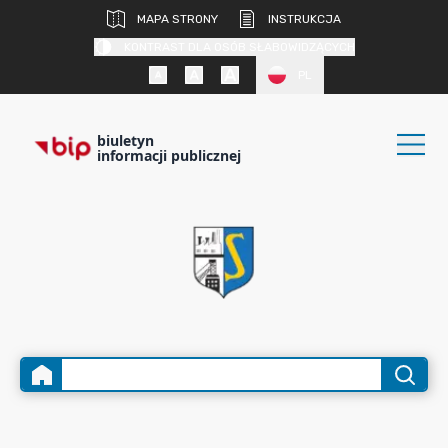
MAPA STRONY
INSTRUKCJA
KONTRAST DLA OSÓB SŁABOWIDZĄCYCH
PL
biuletyn
informacji publicznej