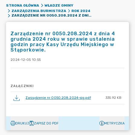
STRONA GŁÓWNA
WŁADZE GMINY
ZARZĄDZENIA BURMISTRZA
ROK 2024
ZARZĄDZENIE NR 0050.208.2024 Z DNIA 4 GRUDNIA 2024 ROKU W SPRAWIE USTALENIA GODZIN PRACY KASY URZĘDU MIEJSKIEGO W STĄPORKOWIE.
Zarządzenie nr 0050.208.2024 z dnia 4
grudnia 2024 roku w sprawie ustalenia
godzin pracy Kasy Urzędu Miejskiego w
Stąporkowie.
2024-12-05 10:55
ZAŁĄCZNIKI
Zarządzenie nr 0050.208.2024-sig.pdf
335.92 KB
DRUKUJ
ZAPISZ DO PDF
METRYCZKA