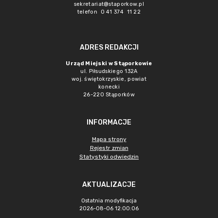
sekretariat@staporkow.pl
telefon 0 41 374 11 22
ADRES REDAKCJI
Urząd Miejski w Stąporkowie
ul. Piłsudskiego 132A
woj. świętokrzyskie, powiat
konecki
26-220 Stąporków
INFORMACJE
Mapa strony
Rejestr zmian
Statystyki odwiedzin
AKTUALIZACJE
Ostatnia modyfikacja
2026-08-06 12:00:06