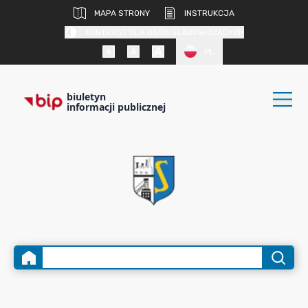
MAPA STRONY
INSTRUKCJA
KONTRAST DLA OSÓB SŁABOWIDZĄCYCH
PL
biuletyn
informacji publicznej