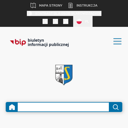
MAPA STRONY
INSTRUKCJA
KONTRAST DLA OSÓB SŁABOWIDZĄCYCH
PL
biuletyn
informacji publicznej