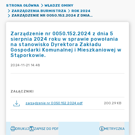
STRONA GŁÓWNA
WŁADZE GMINY
ZARZĄDZENIA BURMISTRZA
ROK 2024
ZARZĄDZENIE NR 0050.152.2024 Z DNIA 5 SIERPNIA 2024 ROKU W SPRAWIE POWOŁANIA NA STANOWISKO DYREKTORA ZAKŁADU GOSPODARKI KOMUNALNEJ I MIESZKANIOWEJ W STĄPORKOWIE.
Zarządzenie nr 0050.152.2024 z dnia 5
sierpnia 2024 roku w sprawie powołania
na stanowisko Dyrektora Zakładu
Gospodarki Komunalnej i Mieszkaniowej w
Stąporkowie.
2024-11-21 14:48
ZAŁĄCZNIKI
zarządzenie nr 0050.152.2024.pdf
200.29 KB
DRUKUJ
ZAPISZ DO PDF
METRYCZKA