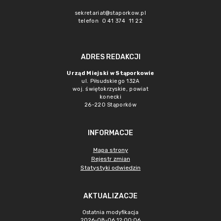
sekretariat@staporkow.pl
telefon 0 41 374 11 22
ADRES REDAKCJI
Urząd Miejski w Stąporkowie
ul. Piłsudskiego 132A
woj. świętokrzyskie, powiat
konecki
26-220 Stąporków
INFORMACJE
Mapa strony
Rejestr zmian
Statystyki odwiedzin
AKTUALIZACJE
Ostatnia modyfikacja
2026-08-06 12:00:06