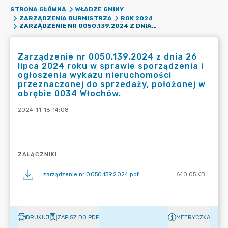
STRONA GŁÓWNA
WŁADZE GMINY
ZARZĄDZENIA BURMISTRZA
ROK 2024
ZARZĄDZENIE NR 0050.139.2024 Z DNIA 26 LIPCA 2024 ROKU W SPRAWIE SPORZĄDZENIA I OGŁOSZENIA WYKAZU NIERUCHOMOŚCI PRZEZNACZONEJ DO SPRZEDAŻY, POŁOŻONEJ W OBRĘBIE 0034 WŁOCHÓW.
Zarządzenie nr 0050.139.2024 z dnia 26
lipca 2024 roku w sprawie sporządzenia i
ogłoszenia wykazu nieruchomości
przeznaczonej do sprzedaży, położonej w
obrębie 0034 Włochów.
2024-11-18 14:08
ZAŁĄCZNIKI
zarządzenie nr 0050.139.2024.pdf
640.05 KB
DRUKUJ
ZAPISZ DO PDF
METRYCZKA