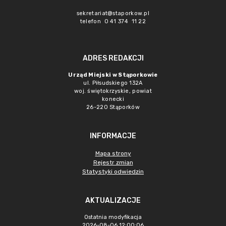
sekretariat@staporkow.pl
telefon 0 41 374 11 22
ADRES REDAKCJI
Urząd Miejski w Stąporkowie
ul. Piłsudskiego 132A
woj. świętokrzyskie, powiat
konecki
26-220 Stąporków
INFORMACJE
Mapa strony
Rejestr zmian
Statystyki odwiedzin
AKTUALIZACJE
Ostatnia modyfikacja
2026-08-06 12:00:06