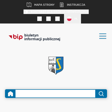
MAPA STRONY
INSTRUKCJA
KONTRAST DLA OSÓB SŁABOWIDZĄCYCH
PL
biuletyn
informacji publicznej