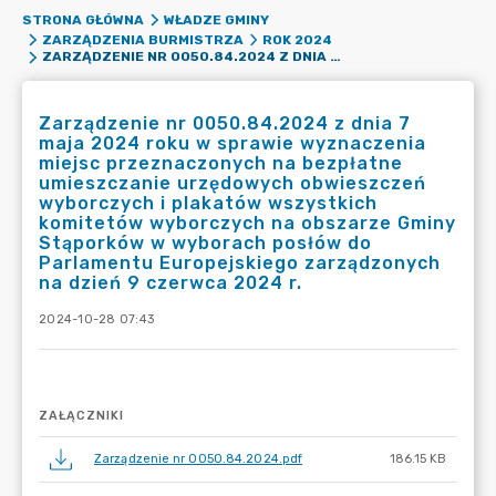
STRONA GŁÓWNA
WŁADZE GMINY
ZARZĄDZENIA BURMISTRZA
ROK 2024
ZARZĄDZENIE NR 0050.84.2024 Z DNIA 7 MAJA 2024 ROKU W SPRAWIE WYZNACZENIA MIEJSC PRZEZNACZONYCH NA BEZPŁATNE UMIESZCZANIE URZĘDOWYCH OBWIESZCZEŃ WYBORCZYCH I PLAKATÓW WSZYSTKICH KOMITETÓW WYBORCZYCH NA OBSZARZE GMINY STĄPORKÓW W WYBORACH POSŁÓW DO PARLAMENTU EUROPEJSKIEGO ZARZĄDZONYCH NA DZIEŃ 9 CZERWCA 2024 R.
Zarządzenie nr 0050.84.2024 z dnia 7
maja 2024 roku w sprawie wyznaczenia
miejsc przeznaczonych na bezpłatne
umieszczanie urzędowych obwieszczeń
wyborczych i plakatów wszystkich
komitetów wyborczych na obszarze Gminy
Stąporków w wyborach posłów do
Parlamentu Europejskiego zarządzonych
na dzień 9 czerwca 2024 r.
2024-10-28 07:43
ZAŁĄCZNIKI
Zarządzenie nr 0050.84.2024.pdf
186.15 KB