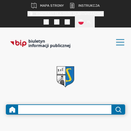
MAPA STRONY
INSTRUKCJA
KONTRAST DLA OSÓB SŁABOWIDZĄCYCH
PL
biuletyn
informacji publicznej