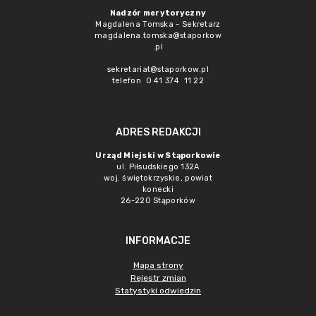
Nadzór merytoryczny
Magdalena Tomska - Sekretarz
magdalena.tomska@staporkow
.pl
sekretariat@staporkow.pl
telefon 0 41 374 11 22
ADRES REDAKCJI
Urząd Miejski w Stąporkowie
ul. Piłsudskiego 132A
woj. świętokrzyskie, powiat
konecki
26-220 Stąporków
INFORMACJE
Mapa strony
Rejestr zmian
Statystyki odwiedzin