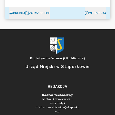
DRUKUJ
ZAPISZ DO PDF
METRYCZKA
Biuletyn Informacji Publicznej
Urząd Miejski w Stąporkowie
REDAKCJA
Nadzór techniczny
Michał Kozakiewicz -
Informatyk
michal.kozakiewicz@staporko
w.pl