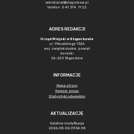
sekretariat@staporkow.pl
telefon 0 41 374 11 22
ADRES REDAKCJI
Urząd Miejski w Stąporkowie
ul. Piłsudskiego 132A
woj. świętokrzyskie, powiat
konecki
26-220 Stąporków
INFORMACJE
Mapa strony
Rejestr zmian
Statystyki odwiedzin
AKTUALIZACJE
Ostatnia modyfikacja
2026-08-06 09:54:08