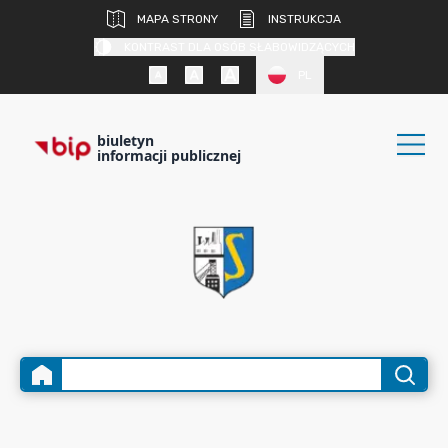
MAPA STRONY
INSTRUKCJA
KONTRAST DLA OSÓB SŁABOWIDZĄCYCH
PL
biuletyn
informacji publicznej