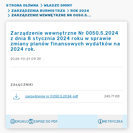
STRONA GŁÓWNA
WŁADZE GMINY
ZARZĄDZENIA BURMISTRZA
ROK 2024
ZARZĄDZENIE WEWNĘTRZNE NR 0050.5.2024 Z DNIA 8 STYCZNIA 2024 ROKU W SPRAWIE ZMIANY PLANÓW FINANSOWYCH WYDATKÓW NA 2024 ROK.
Zarządzenie wewnętrzne Nr 0050.5.2024
z dnia 8 stycznia 2024 roku w sprawie
zmiany planów finansowych wydatków na
2024 rok.
2024-10-21 09:39
ZAŁĄCZNIKI
zarządzenie nr 0050.5.2024.pdf
245.71 KB
DRUKUJ
ZAPISZ DO PDF
METRYCZKA