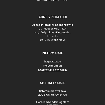
telefon 0 41 374 11 22
ADRES REDAKCJI
Urząd Miejski w Stąporkowie
ul. Piłsudskiego 132A
woj. świętokrzyskie, powiat
konecki
26-220 Stąporków
INFORMACJE
Mapa strony
Rejestr zmian
Statystyki odwiedzin
AKTUALIZACJE
Ostatnia modyfikacja
2026-08-06 09:54:08
Licznik odwiedzin ogółem