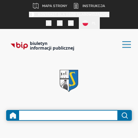
MAPA STRONY
INSTRUKCJA
KONTRAST DLA OSÓB SŁABOWIDZĄCYCH
PL
biuletyn
informacji publicznej