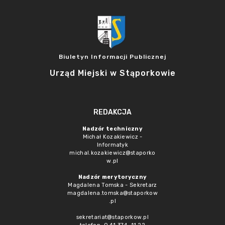
Biuletyn Informacji Publicznej
Urząd Miejski w Stąporkowie
REDAKCJA
Nadzór techniczny
Michał Kozakiewicz -
Informatyk
michal.kozakiewicz@staporko
w.pl
Nadzór merytoryczny
Magdalena Tomska - Sekretarz
magdalena.tomska@staporkow
.pl
sekretariat@staporkow.pl