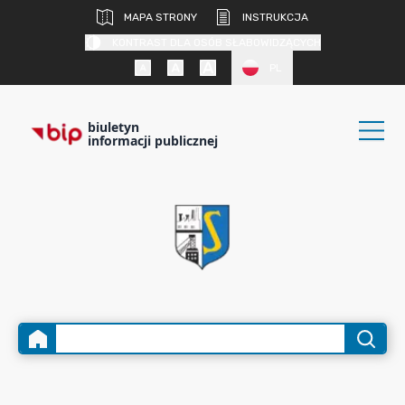
MAPA STRONY
INSTRUKCJA
KONTRAST DLA OSÓB SŁABOWIDZĄCYCH
PL
biuletyn
informacji publicznej