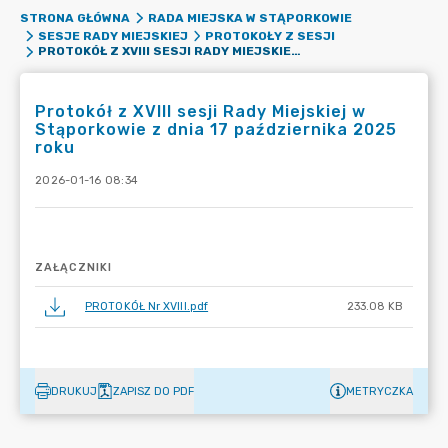
STRONA GŁÓWNA
RADA MIEJSKA W STĄPORKOWIE
SESJE RADY MIEJSKIEJ
PROTOKOŁY Z SESJI
PROTOKÓŁ Z XVIII SESJI RADY MIEJSKIEJ W STĄPORKOWIE Z DNIA 17 PAŹDZIERNIKA 2025 ROKU
Protokół z XVIII sesji Rady Miejskiej w
Stąporkowie z dnia 17 października 2025
roku
2026-01-16 08:34
ZAŁĄCZNIKI
PROTOKÓŁ Nr XVIII.pdf
233.08 KB
DRUKUJ
ZAPISZ DO PDF
METRYCZKA