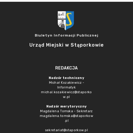
Biuletyn Informacji Publicznej
Urząd Miejski w Stąporkowie
REDAKCJA
Nadzór techniczny
Michał Kozakiewicz -
Informatyk
michal.kozakiewicz@staporko
w.pl
Nadzór merytoryczny
Magdalena Tomska - Sekretarz
magdalena.tomska@staporkow
.pl
sekretariat@staporkow.pl