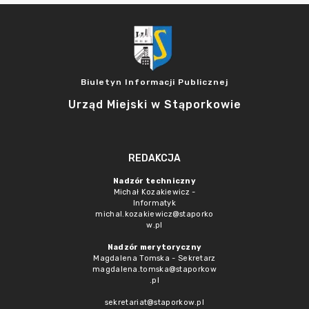
Biuletyn Informacji Publicznej
Urząd Miejski w Stąporkowie
REDAKCJA
Nadzór techniczny
Michał Kozakiewicz -
Informatyk
michal.kozakiewicz@staporko
w.pl
Nadzór merytoryczny
Magdalena Tomska - Sekretarz
magdalena.tomska@staporkow
.pl
sekretariat@staporkow.pl