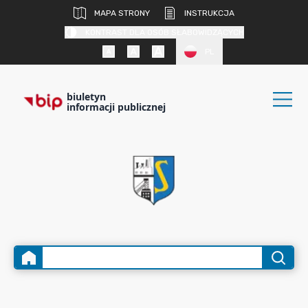
MAPA STRONY
INSTRUKCJA
KONTRAST DLA OSÓB SŁABOWIDZĄCYCH
PL
biuletyn
informacji publicznej