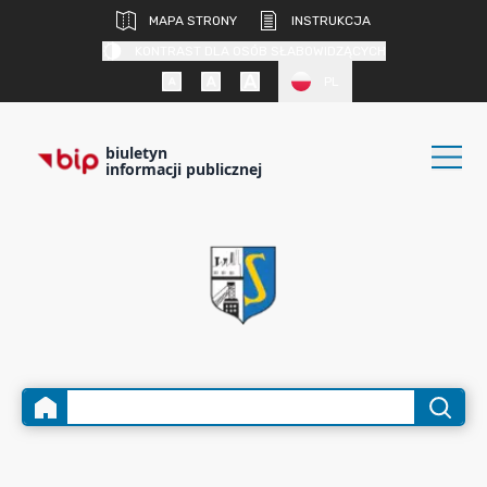
MAPA STRONY
INSTRUKCJA
KONTRAST DLA OSÓB SŁABOWIDZĄCYCH
PL
biuletyn
informacji publicznej