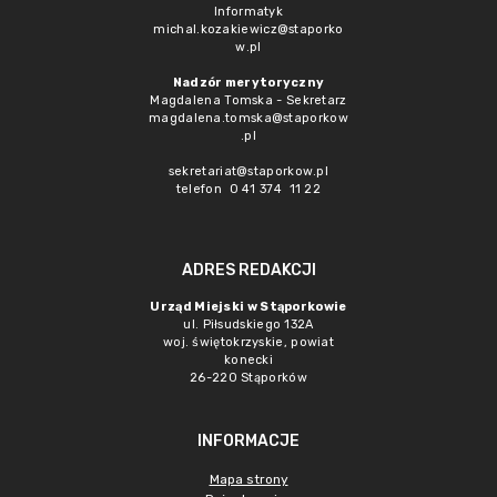
Informatyk
michal.kozakiewicz@staporko
w.pl
Nadzór merytoryczny
Magdalena Tomska - Sekretarz
magdalena.tomska@staporkow
.pl
sekretariat@staporkow.pl
telefon 0 41 374 11 22
ADRES REDAKCJI
Urząd Miejski w Stąporkowie
ul. Piłsudskiego 132A
woj. świętokrzyskie, powiat
konecki
26-220 Stąporków
INFORMACJE
Mapa strony