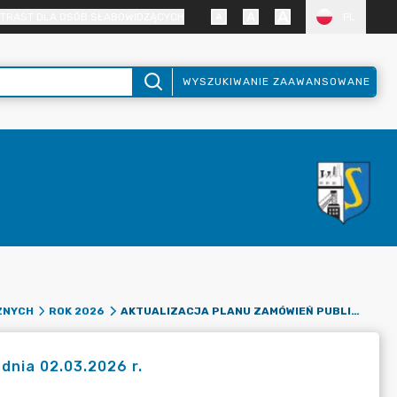
TRAST DLA OSÓB SŁABOWIDZĄCYCH
PL
WYSZUKIWANIE ZAAWANSOWANE
AKTUALIZACJA PLANU ZAMÓWIEŃ PUBLICZNYCH NA 2026 ROK Z DNIA 02.03.2026 R.
ZNYCH
ROK 2026
dnia 02.03.2026 r.