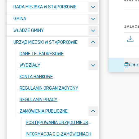
RADA MIEJSKA W STĄPORKOWIE
GMINA
ZAŁĄCZ
WŁADZE GMINY
URZĄD MIEJSKI W STĄPORKOWIE
DANE TELEADRESOWE
WYDZIAŁY
DRUK
KONTA BANKOWE
REGULAMIN ORGANIZACYJNY
REGULAMIN PRACY
ZAMÓWIENIA PUBLICZNE
POSTĘPOWANIA URZĘDU MIEJSKIEGO W STAPORKOWIE NA PODSTAWIE USTAWY PZP
INFORMACJA O E-ZAMÓWIENIACH