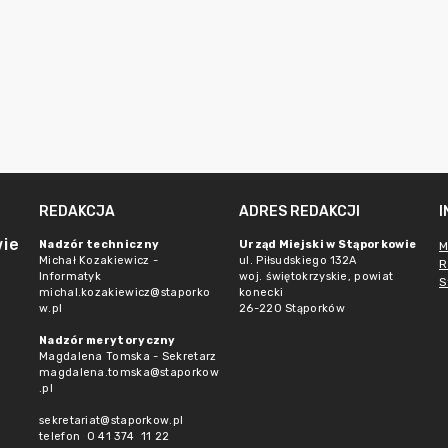
REDAKCJA
ADRES REDAKCJI
wie
Nadzór techniczny
Urząd Miejski w Stąporkowie
M
Michał Kozakiewicz -
ul. Piłsudskiego 132A
R
Informatyk
woj. świętokrzyskie, powiat
S
michal.kozakiewicz@staporko
konecki
w.pl
26-220 Stąporków
Nadzór merytoryczny
Magdalena Tomska - Sekretarz
magdalena.tomska@staporkow
.pl
sekretariat@staporkow.pl
telefon 0 41 374 11 22