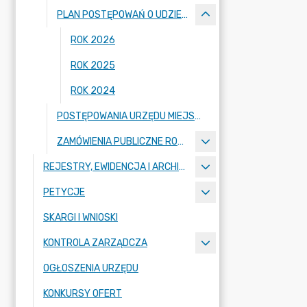
PLAN POSTĘPOWAŃ O UDZIELENIE ZAMÓWIEŃ PUBLICZNYCH
ROK 2026
ROK 2025
ROK 2024
POSTĘPOWANIA URZĘDU MIEJSKIEGO W STĄPORKOWIE PONIŻEJ 170 000 NETTO
ZAMÓWIENIA PUBLICZNE ROZSTRZYGNIĘTE
REJESTRY, EWIDENCJA I ARCHIWA
PETYCJE
SKARGI I WNIOSKI
KONTROLA ZARZĄDCZA
OGŁOSZENIA URZĘDU
KONKURSY OFERT