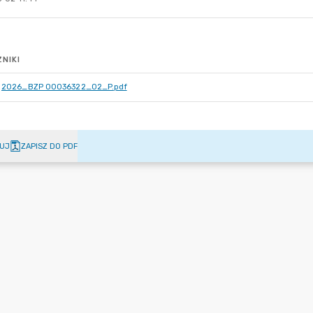
NIKI
2026_BZP 00036322_02_P.pdf
UJ
ZAPISZ DO PDF