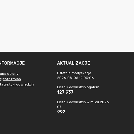
INFORMACJE
AKTUALIZACJE
Ostatnia modyfikacja
apa strony
2026-08-06 12:00:06
ejestr zmian
tatystyki odwiedzin
Licznik odwiedzin ogółem
127 937
Licznik odwiedzin w m-cu 2026-
07
992