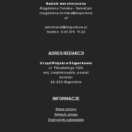
Nadzór merytoryczny
Magdalena Tomska - Sekretarz
magdalena.tomska@staporkow
.pl
sekretariat@staporkow.pl
telefon 0 41 374 11 22
ADRES REDAKCJI
Urząd Miejski w Stąporkowie
ul. Piłsudskiego 132A
woj. świętokrzyskie, powiat
konecki
26-220 Stąporków
INFORMACJE
Mapa strony
Rejestr zmian
Statystyki odwiedzin