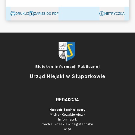
DRUKUJ
ZAPISZ DO PDF
METRYCZKA
Biuletyn Informacji Publicznej
Urząd Miejski w Stąporkowie
REDAKCJA
Nadzór techniczny
Michał Kozakiewicz -
Informatyk
michal.kozakiewicz@staporko
w.pl