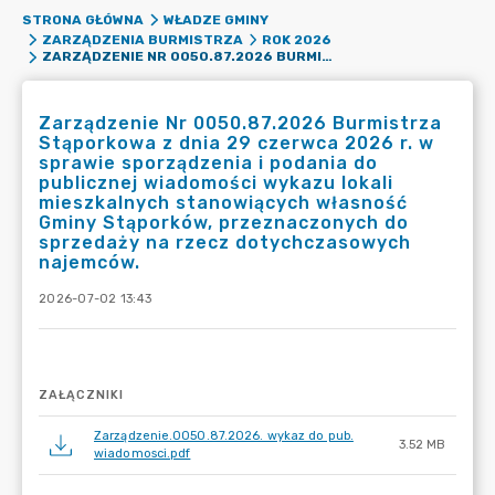
STRONA GŁÓWNA
WŁADZE GMINY
ZARZĄDZENIA BURMISTRZA
ROK 2026
ZARZĄDZENIE NR 0050.87.2026 BURMISTRZA STĄPORKOWA Z DNIA 29 CZERWCA 2026 R. W SPRAWIE SPORZĄDZENIA I PODANIA DO PUBLICZNEJ WIADOMOŚCI WYKAZU LOKALI MIESZKALNYCH STANOWIĄCYCH WŁASNOŚĆ GMINY STĄPORKÓW, PRZEZNACZONYCH DO SPRZEDAŻY NA RZECZ DOTYCHCZASOWYCH NAJEMCÓW.
Zarządzenie Nr 0050.87.2026 Burmistrza
Stąporkowa z dnia 29 czerwca 2026 r. w
sprawie sporządzenia i podania do
publicznej wiadomości wykazu lokali
mieszkalnych stanowiących własność
Gminy Stąporków, przeznaczonych do
sprzedaży na rzecz dotychczasowych
najemców.
2026-07-02 13:43
ZAŁĄCZNIKI
Zarządzenie.0050.87.2026. wykaz do pub.
3.52 MB
wiadomosci.pdf