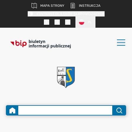
MAPA STRONY
INSTRUKCJA
KONTRAST DLA OSÓB SŁABOWIDZĄCYCH
PL
biuletyn
informacji publicznej