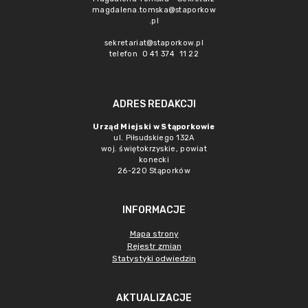
magdalena.tomska@staporkow
.pl
sekretariat@staporkow.pl
telefon 0 41 374 11 22
ADRES REDAKCJI
Urząd Miejski w Stąporkowie
ul. Piłsudskiego 132A
woj. świętokrzyskie, powiat
konecki
26-220 Stąporków
INFORMACJE
Mapa strony
Rejestr zmian
Statystyki odwiedzin
AKTUALIZACJE