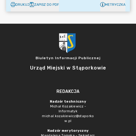
DRUKUJ
ZAPISZ DO PDF
METRYCZKA
Biuletyn Informacji Publicznej
Urząd Miejski w Stąporkowie
REDAKCJA
Nadzór techniczny
Michał Kozakiewicz -
Informatyk
michal.kozakiewicz@staporko
w.pl
Nadzór merytoryczny
Magdalena Tomska - Sekretarz