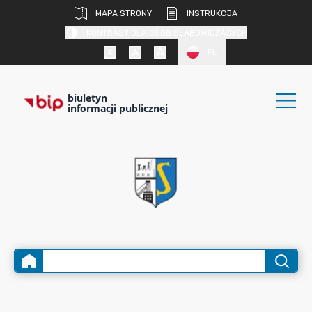
MAPA STRONY
INSTRUKCJA
KONTRAST DLA OSÓB SŁABOWIDZĄCYCH
PL
biuletyn
informacji publicznej