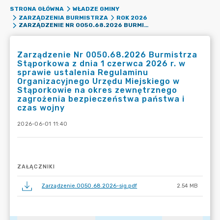
STRONA GŁÓWNA
WŁADZE GMINY
ZARZĄDZENIA BURMISTRZA
ROK 2026
ZARZĄDZENIE NR 0050.68.2026 BURMISTRZA STĄPORKOWA Z DNIA 1 CZERWCA 2026 R. W SPRAWIE USTALENIA REGULAMINU ORGANIZACYJNEGO URZĘDU MIEJSKIEGO W STĄPORKOWIE NA OKRES ZEWNĘTRZNEGO ZAGROŻENIA BEZPIECZEŃSTWA PAŃSTWA I CZAS WOJNY
Zarządzenie Nr 0050.68.2026 Burmistrza
Stąporkowa z dnia 1 czerwca 2026 r. w
sprawie ustalenia Regulaminu
Organizacyjnego Urzędu Miejskiego w
Stąporkowie na okres zewnętrznego
zagrożenia bezpieczeństwa państwa i
czas wojny
2026-06-01 11:40
ZAŁĄCZNIKI
Zarządzenie.0050.68.2026-sig.pdf
2.54 MB