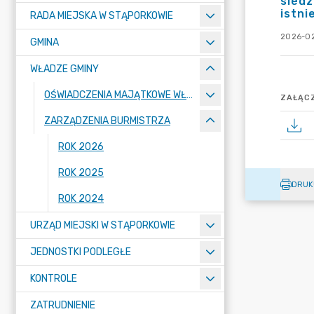
siedz
istni
RADA MIEJSKA W STĄPORKOWIE
2026-02
GMINA
WŁADZE GMINY
OŚWIADCZENIA MAJĄTKOWE WŁADZ GMINY
ZAŁĄCZ
ZARZĄDZENIA BURMISTRZA
ROK 2026
ROK 2025
DRUK
ROK 2024
URZĄD MIEJSKI W STĄPORKOWIE
JEDNOSTKI PODLEGŁE
KONTROLE
ZATRUDNIENIE