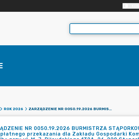
KON
E
ZARZĄDZENIE NR 0050.19.2026 BURMISTRZA STĄPORKOWA Z DNIA 10 LUTEGO 2026 R. W SPRAWIE NIEODPŁATNEGO PRZEKAZANIA DLA ZAKŁADU GOSPODARKI KOMUNALNEJ I MIESZKANIOWEJ W STĄPORKOWIE, Z SIEDZIBĄ PRZY UL. M. J. PIŁSUDSKIEGO 132A, 26-220 STĄPORKÓW, NAKŁADÓW – NA MODERNIZACJĘ ISTNIEJĄCEJ KANALIZACJI SANITARNEJ W STĄPORKOWIE
ROK 2026
ĄDZENIE NR 0050.19.2026 BURMISTRZA STĄPORKOWA 
płatnego przekazania dla Zakładu Gospodarki Kom