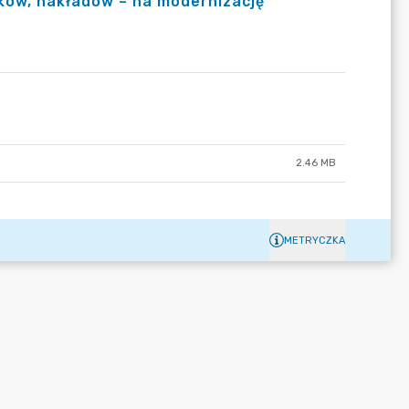
orków, nakładów – na modernizację
2.46 MB
METRYCZKA