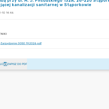
ibą przy ul. M. J. Piłsudskiego 132A, 26-220 Stąp
ejącej kanalizacji sanitarnej w Stąporkowie
-10 14:46
NIKI
Zarządzenie.0050.19.2026.pdf
UJ
ZAPISZ DO PDF