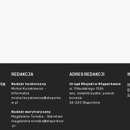
REDAKCJA
ADRES REDAKCJI
wie
Nadzór techniczny
Urząd Miejski w Stąporkowie
M
Michał Kozakiewicz -
ul. Piłsudskiego 132A
R
Informatyk
woj. świętokrzyskie, powiat
S
michal.kozakiewicz@staporko
konecki
w.pl
26-220 Stąporków
Nadzór merytoryczny
Magdalena Tomska - Sekretarz
magdalena.tomska@staporkow
.pl