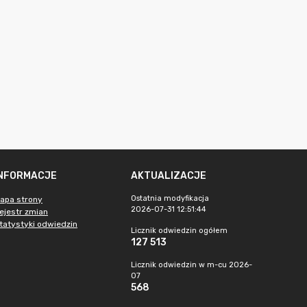
INFORMACJE
AKTUALIZACJE
Ostatnia modyfikacja
apa strony
2026-07-31 12:51:44
ejestr zmian
tatystyki odwiedzin
Licznik odwiedzin ogółem
127 513
Licznik odwiedzin w m-cu 2026-
07
568