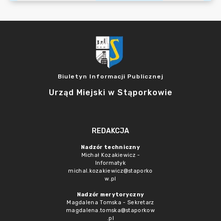
Biuletyn Informacji Publicznej
Urząd Miejski w Stąporkowie
REDAKCJA
Nadzór techniczny
Michał Kozakiewicz -
Informatyk
michal.kozakiewicz@staporko
w.pl
Nadzór merytoryczny
Magdalena Tomska - Sekretarz
magdalena.tomska@staporkow
.pl