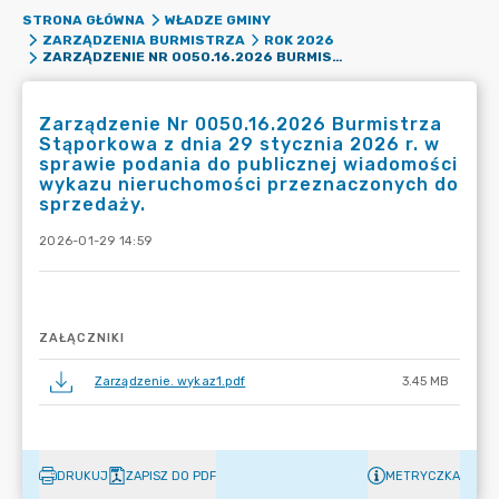
STRONA GŁÓWNA
WŁADZE GMINY
ZARZĄDZENIA BURMISTRZA
ROK 2026
ZARZĄDZENIE NR 0050.16.2026 BURMISTRZA STĄPORKOWA Z DNIA 29 STYCZNIA 2026 R. W SPRAWIE PODANIA DO PUBLICZNEJ WIADOMOŚCI WYKAZU NIERUCHOMOŚCI PRZEZNACZONYCH DO SPRZEDAŻY.
Zarządzenie Nr 0050.16.2026 Burmistrza
Stąporkowa z dnia 29 stycznia 2026 r. w
sprawie podania do publicznej wiadomości
wykazu nieruchomości przeznaczonych do
sprzedaży.
2026-01-29 14:59
ZAŁĄCZNIKI
Zarządzenie. wykaz1.pdf
3.45 MB
DRUKUJ
ZAPISZ DO PDF
METRYCZKA