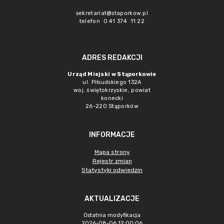
sekretariat@staporkow.pl
telefon 0 41 374 11 22
ADRES REDAKCJI
Urząd Miejski w Stąporkowie
ul. Piłsudskiego 132A
woj. świętokrzyskie, powiat
konecki
26-220 Stąporków
INFORMACJE
Mapa strony
Rejestr zmian
Statystyki odwiedzin
AKTUALIZACJE
Ostatnia modyfikacja
2026-08-06 12:00:06