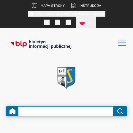
MAPA STRONY
INSTRUKCJA
KONTRAST DLA OSÓB SŁABOWIDZĄCYCH
PL
biuletyn
informacji publicznej