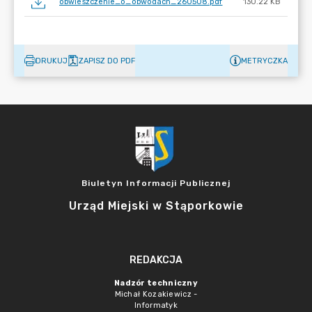
obwieszczenie_o_obwodach_260508.pdf
130.22 KB
DRUKUJ
ZAPISZ DO PDF
METRYCZKA
Biuletyn Informacji Publicznej
Urząd Miejski w Stąporkowie
REDAKCJA
Nadzór techniczny
Michał Kozakiewicz -
Informatyk