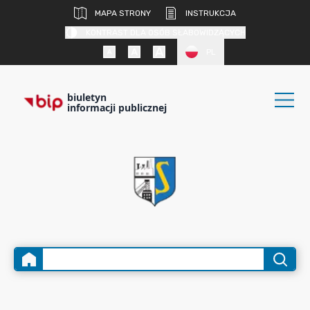
MAPA STRONY
INSTRUKCJA
KONTRAST DLA OSÓB SŁABOWIDZĄCYCH
PL
biuletyn
informacji publicznej