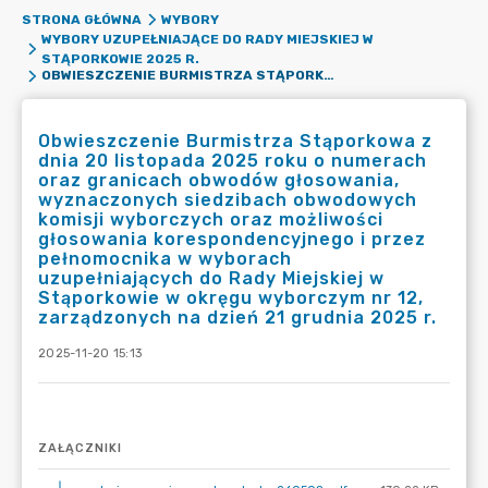
STRONA GŁÓWNA
WYBORY
WYBORY UZUPEŁNIAJĄCE DO RADY MIEJSKIEJ W
STĄPORKOWIE 2025 R.
OBWIESZCZENIE BURMISTRZA STĄPORKOWA Z DNIA 20 LISTOPADA 2025 ROKU O NUMERACH ORAZ GRANICACH OBWODÓW GŁOSOWANIA, WYZNACZONYCH SIEDZIBACH OBWODOWYCH KOMISJI WYBORCZYCH ORAZ MOŻLIWOŚCI GŁOSOWANIA KORESPONDENCYJNEGO I PRZEZ PEŁNOMOCNIKA W WYBORACH UZUPEŁNIAJĄCYCH DO RADY MIEJSKIEJ W STĄPORKOWIE W OKRĘGU WYBORCZYM NR 12, ZARZĄDZONYCH NA DZIEŃ 21 GRUDNIA 2025 R.
Obwieszczenie Burmistrza Stąporkowa z
dnia 20 listopada 2025 roku o numerach
oraz granicach obwodów głosowania,
wyznaczonych siedzibach obwodowych
komisji wyborczych oraz możliwości
głosowania korespondencyjnego i przez
pełnomocnika w wyborach
uzupełniających do Rady Miejskiej w
Stąporkowie w okręgu wyborczym nr 12,
zarządzonych na dzień 21 grudnia 2025 r.
2025-11-20 15:13
ZAŁĄCZNIKI