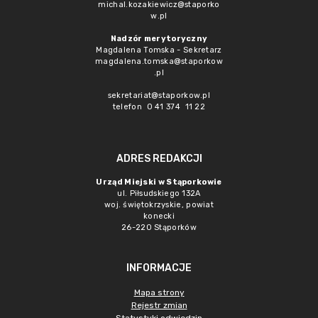
michal.kozakiewicz@staporko
w.pl
Nadzór merytoryczny
Magdalena Tomska - Sekretarz
magdalena.tomska@staporkow
.pl
sekretariat@staporkow.pl
telefon 0 41 374 11 22
ADRES REDAKCJI
Urząd Miejski w Stąporkowie
ul. Piłsudskiego 132A
woj. świętokrzyskie, powiat
konecki
26-220 Stąporków
INFORMACJE
Mapa strony
Rejestr zmian