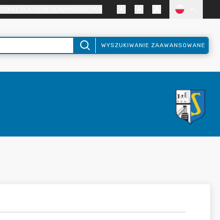
TRAST DLA OSÓB SŁABOWIDZĄCYCH
PL
WYSZUKIWANIE ZAAWANSOWANE