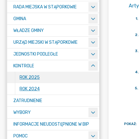
Arty
RADA MIEJSKA W STĄPORKOWIE
GMINA
1
.
WŁADZE GMINY
2
.
URZĄD MIEJSKI W STĄPORKOWIE
3
.
JEDNOSTKI PODLEGŁE
KONTROLE
4
.
ROK 2025
5
.
ROK 2024
ZATRUDNIENIE
WYBORY
INFORMACJE NIEUDOSTĘPNIONE W BIP
POKAŻ
:
POMOC