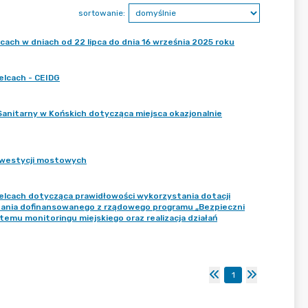
sortowanie:
ach w dniach od 22 lipca do dnia 16 września 2025 roku
elcach - CEIDG
nitarny w Końskich dotycząca miejsca okazjonalnie
inwestycji mostowych
elcach dotycząca prawidłowości wykorzystania dotacji
adania dofinansowanego z rządowego programu „Bezpieczni
emu monitoringu miejskiego oraz realizacja działań
1