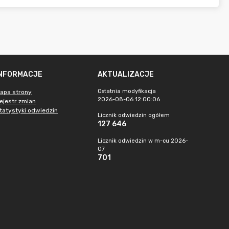
INFORMACJE
AKTUALIZACJE
Ostatnia modyfikacja
apa strony
2026-08-06 12:00:06
ejestr zmian
tatystyki odwiedzin
Licznik odwiedzin ogółem
127 646
Licznik odwiedzin w m-cu 2026-
07
701