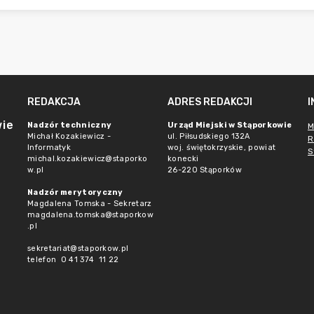
REDAKCJA
ADRES REDAKCJI
wie
Nadzór techniczny
Urząd Miejski w Stąporkowie
M
Michał Kozakiewicz -
ul. Piłsudskiego 132A
R
Informatyk
woj. świętokrzyskie, powiat
S
michal.kozakiewicz@staporko
konecki
w.pl
26-220 Stąporków
Nadzór merytoryczny
Magdalena Tomska - Sekretarz
magdalena.tomska@staporkow
.pl
sekretariat@staporkow.pl
telefon 0 41 374 11 22