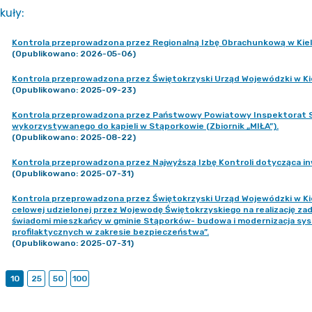
kuły
:
Kontrola przeprowadzona przez Regionalną Izbę Obrachunkową w Kielc
(Opublikowano: 2026-05-06)
Kontrola przeprowadzona przez Świętokrzyski Urząd Wojewódzki w Ki
(Opublikowano: 2025-09-23)
Kontrola przeprowadzona przez Państwowy Powiatowy Inspektorat Sa
wykorzystywanego do kąpieli w Stąporkowie (Zbiornik „MIŁA”).
(Opublikowano: 2025-08-22)
Kontrola przeprowadzona przez Najwyższą Izbę Kontroli dotycząca 
(Opublikowano: 2025-07-31)
Kontrola przeprowadzona przez Świętokrzyski Urząd Wojewódzki w Ki
celowej udzielonej przez Wojewodę Świętokrzyskiego na realizację z
świadomi mieszkańcy w gminie Stąporków- budowa i modernizacja syst
profilaktycznych w zakresie bezpieczeństwa”.
(Opublikowano: 2025-07-31)
10
25
50
100