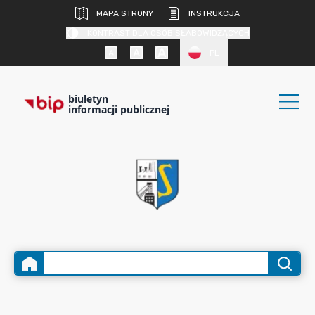
MAPA STRONY
INSTRUKCJA
KONTRAST DLA OSÓB SŁABOWIDZĄCYCH
PL
biuletyn
informacji publicznej