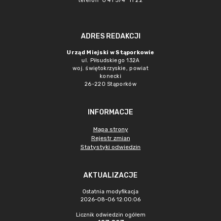
telefon 0 41 374 11 22
ADRES REDAKCJI
Urząd Miejski w Stąporkowie
ul. Piłsudskiego 132A
woj. świętokrzyskie, powiat
konecki
26-220 Stąporków
INFORMACJE
Mapa strony
Rejestr zmian
Statystyki odwiedzin
AKTUALIZACJE
Ostatnia modyfikacja
2026-08-06 12:00:06
Licznik odwiedzin ogółem