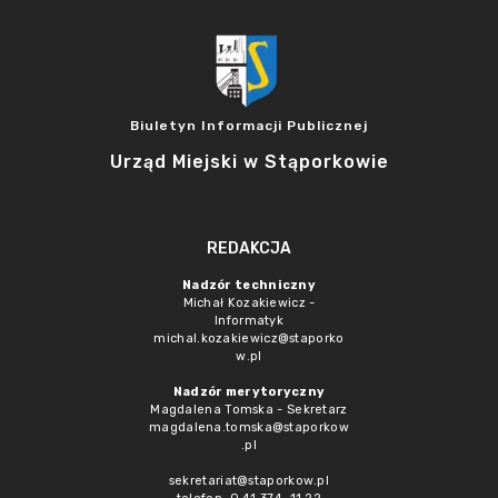
Biuletyn Informacji Publicznej
Urząd Miejski w Stąporkowie
REDAKCJA
Nadzór techniczny
Michał Kozakiewicz -
Informatyk
michal.kozakiewicz@staporko
w.pl
Nadzór merytoryczny
Magdalena Tomska - Sekretarz
magdalena.tomska@staporkow
.pl
sekretariat@staporkow.pl