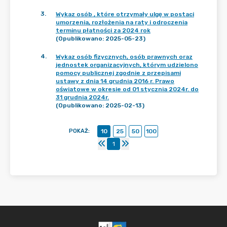
3
.
Wykaz osób , które otrzymały ulgę w postaci
umorzenia, rozłożenia na raty i odroczenia
terminu płatności za 2024 rok
(Opublikowano: 2025-05-23)
4
.
Wykaz osób fizycznych, osób prawnych oraz
jednostek organizacyjnych, którym udzielono
pomocy publicznej zgodnie z przepisami
ustawy z dnia 14 grudnia 2016 r. Prawo
oświatowe w okresie od 01 stycznia 2024r. do
31 grudnia 2024r.
(Opublikowano: 2025-02-13)
POKAŻ
:
10
25
50
100
1