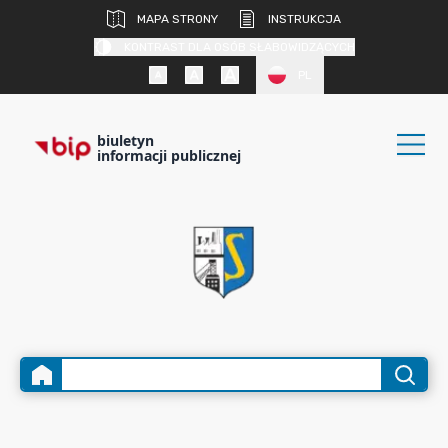
MAPA STRONY
INSTRUKCJA
KONTRAST DLA OSÓB SŁABOWIDZĄCYCH
PL
biuletyn
informacji publicznej