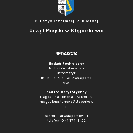
Biuletyn Informacji Publicznej
Urząd Miejski w Stąporkowie
REDAKCJA
Nadzór techniczny
Michał Kozakiewicz -
Informatyk
michal.kozakiewicz@staporko
w.pl
Nadzór merytoryczny
Magdalena Tomska - Sekretarz
magdalena.tomska@staporkow
.pl
sekretariat@staporkow.pl
telefon 0 41 374 11 22