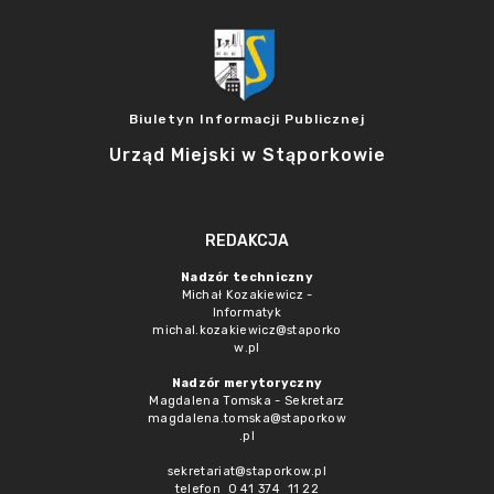
Biuletyn Informacji Publicznej
Urząd Miejski w Stąporkowie
REDAKCJA
Nadzór techniczny
Michał Kozakiewicz -
Informatyk
michal.kozakiewicz@staporko
w.pl
Nadzór merytoryczny
Magdalena Tomska - Sekretarz
magdalena.tomska@staporkow
.pl
sekretariat@staporkow.pl
telefon 0 41 374 11 22