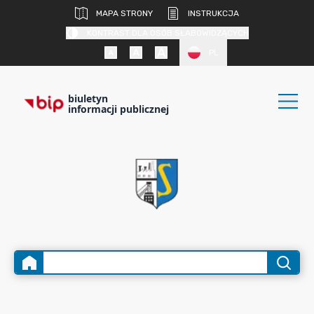
MAPA STRONY
INSTRUKCJA
KONTRAST DLA OSÓB SŁABOWIDZĄCYCH
PL
biuletyn
informacji publicznej