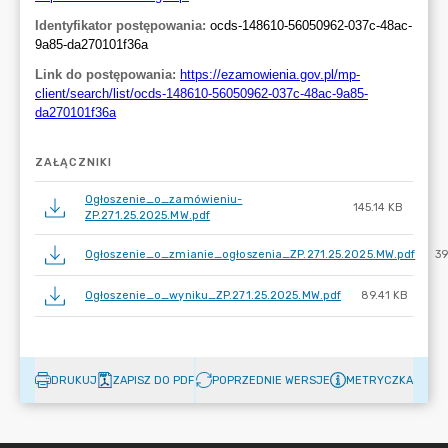
ZAŁĄCZNIKI
Ogłoszenie_o_zamówieniu-
145.14 KB
ZP.271.25.2025.MW.pdf
Ogłoszenie_o_zmianie_ogłoszenia_ZP.271.25.2025.MW.pdf
39
Ogłoszenie_o_wyniku_ZP.271.25.2025.MW.pdf
89.41 KB
DRUKUJ
ZAPISZ DO PDF
POPRZEDNIE WERSJE
METRYCZKA