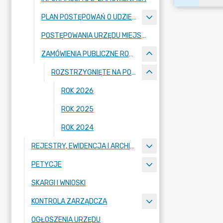
PLAN POSTĘPOWAŃ O UDZIELENIE ZAMÓWIEŃ PUBLICZNYCH
POSTĘPOWANIA URZĘDU MIEJSKIEGO W STĄPORKOWIE PONIŻEJ 170 000 NETTO
ZAMÓWIENIA PUBLICZNE ROZSTRZYGNIĘTE
ROZSTRZYGNIĘTE NA PODSTAWIE USTAWY PZP
ROK 2026
ROK 2025
ROK 2024
REJESTRY, EWIDENCJA I ARCHIWA
PETYCJE
SKARGI I WNIOSKI
KONTROLA ZARZĄDCZA
OGŁOSZENIA URZĘDU