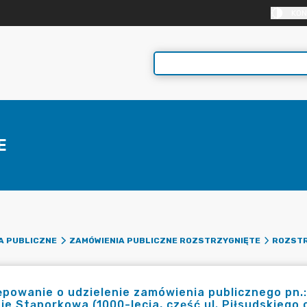
KON
E
A PUBLICZNE
ZAMÓWIENIA PUBLICZNE ROZSTRZYGNIĘTE
ROZSTR
powanie o udzielenie zamówienia publicznego pn.:
ie Stąporkowa (1000-lecia, część ul. Piłsudskiego