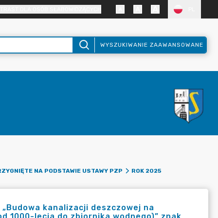
TRAST DLA OSÓB SŁABOWIDZĄCYCH
PL
WYSZUKIWANIE ZAAWANSOWANE
ZYGNIĘTE NA PODSTAWIE USTAWY PZP
ROK 2025
 „Budowa kanalizacji deszczowej na
 od 1000-lecia do zbiornika wodnego)” znak