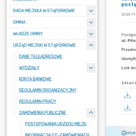
post
RADA MIEJSKA W STĄPORKOWIE
2025-11-
GMINA
WŁADZE GMINY
URZĄD MIEJSKI W STĄPORKOWIE
DANE TELEADRESOWE
WYDZIAŁY
KONTA BANKOWE
ZAŁĄCZ
REGULAMIN ORGANIZACYJNY
REGULAMIN PRACY
ZAMÓWIENIA PUBLICZNE
POSTĘPOWANIA URZĘDU MIEJSKIEGO W STAPORKOWIE NA PODSTAWIE USTAWY PZP
DRUK
INFORMACJA O E-ZAMÓWIENIACH