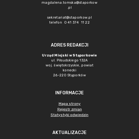
magdalena.tomska@staporkow
.pl
sekretariat@staporkow.pl
telefon 0 41 374 11 22
ADRES REDAKCJI
Urząd Miejski w Stąporkowie
ul. Piłsudskiego 132A
woj. świętokrzyskie, powiat
konecki
26-220 Stąporków
INFORMACJE
Mapa strony
Rejestr zmian
Statystyki odwiedzin
AKTUALIZACJE