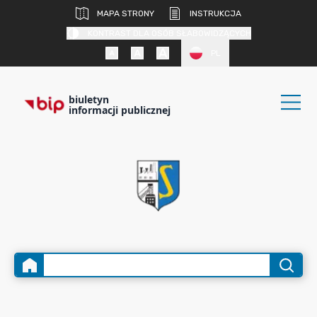
MAPA STRONY
INSTRUKCJA
KONTRAST DLA OSÓB SŁABOWIDZĄCYCH
PL
biuletyn
informacji publicznej