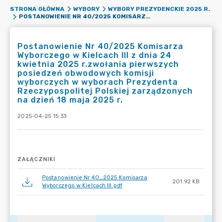
STRONA GŁÓWNA
WYBORY
WYBORY PREZYDENCKIE 2025 R.
POSTANOWIENIE NR 40/2025 KOMISARZA WYBORCZEGO W KIELCACH III Z DNIA 24 KWIETNIA 2025 R.ZWOŁANIA PIERWSZYCH POSIEDZEŃ OBWODOWYCH KOMISJI WYBORCZYCH W WYBORACH PREZYDENTA RZECZYPOSPOLITEJ POLSKIEJ ZARZĄDZONYCH NA DZIEŃ 18 MAJA 2025 R.
Postanowienie Nr 40/2025 Komisarza
Wyborczego w Kielcach III z dnia 24
kwietnia 2025 r.zwołania pierwszych
posiedzeń obwodowych komisji
wyborczych w wyborach Prezydenta
Rzeczypospolitej Polskiej zarządzonych
na dzień 18 maja 2025 r.
2025-04-25 15:33
ZAŁĄCZNIKI
Postanowienie Nr 40_2025 Komisarza
201.92 KB
Wyborczego w Kielcach III.pdf