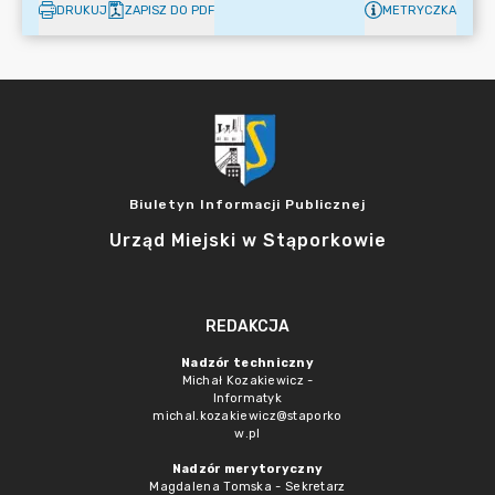
DRUKUJ
ZAPISZ DO PDF
METRYCZKA
Biuletyn Informacji Publicznej
Urząd Miejski w Stąporkowie
REDAKCJA
Nadzór techniczny
Michał Kozakiewicz -
Informatyk
michal.kozakiewicz@staporko
w.pl
Nadzór merytoryczny
Magdalena Tomska - Sekretarz