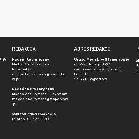
REDAKCJA
ADRES REDAKCJI
wie
Nadzór techniczny
Urząd Miejski w Stąporkowie
M
Michał Kozakiewicz -
ul. Piłsudskiego 132A
R
Informatyk
woj. świętokrzyskie, powiat
S
michal.kozakiewicz@staporko
konecki
w.pl
26-220 Stąporków
Nadzór merytoryczny
Magdalena Tomska - Sekretarz
magdalena.tomska@staporkow
.pl
sekretariat@staporkow.pl
telefon 0 41 374 11 22