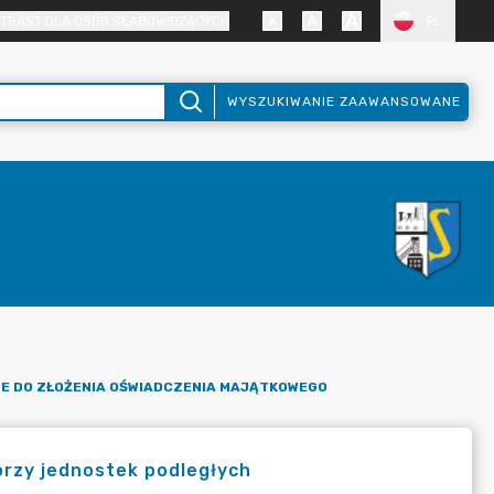
TRAST DLA OSÓB SŁABOWIDZĄCYCH
PL
WYSZUKIWANIE ZAAWANSOWANE
E DO ZŁOŻENIA OŚWIADCZENIA MAJĄTKOWEGO
rzy jednostek podległych