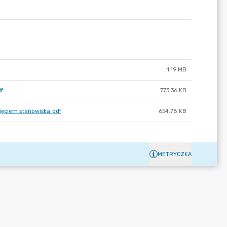
1.19 MB
df
773.36 KB
jęciem stanowiska.pdf
654.78 KB
METRYCZKA