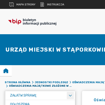
MAPA STRONY
INSTRUKCJA
biuletyn
informacji publicznej
URZĄD MIEJSKI W STĄPORKOWI
STRONA GŁÓWNA
JEDNOSTKI PODLEGŁE
OŚWIADCZENIA MAJĄ
OŚWIADCZENIA MAJĄTKOWE ZŁOŻONE W 2020 ROKU - DYREKTORZY JEDNOSTEK PODLEGŁYCH
ZAŁATW SPRAWĘ
Oświa
OGŁOSZENIA