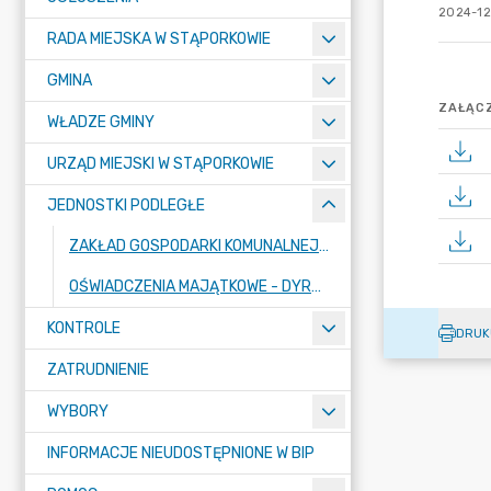
2024-12
RADA MIEJSKA W STĄPORKOWIE
GMINA
ZAŁĄCZ
WŁADZE GMINY
URZĄD MIEJSKI W STĄPORKOWIE
JEDNOSTKI PODLEGŁE
ZAKŁAD GOSPODARKI KOMUNALNEJ I MIESZKANIOWEJ
OŚWIADCZENIA MAJĄTKOWE - DYREKTORZY JEDNOSTEK PODLEGŁYCH I OSOBY ZOBOWIĄZANE DO ZŁOŻENIA OŚWIADCZENIA MAJĄTKOWEGO
KONTROLE
DRUK
ZATRUDNIENIE
WYBORY
INFORMACJE NIEUDOSTĘPNIONE W BIP