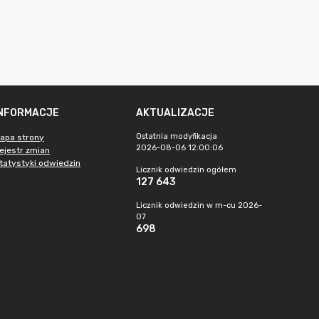
INFORMACJE
AKTUALIZACJE
Ostatnia modyfikacja
apa strony
2026-08-06 12:00:06
ejestr zmian
tatystyki odwiedzin
Licznik odwiedzin ogółem
127 643
Licznik odwiedzin w m-cu 2026-
07
698