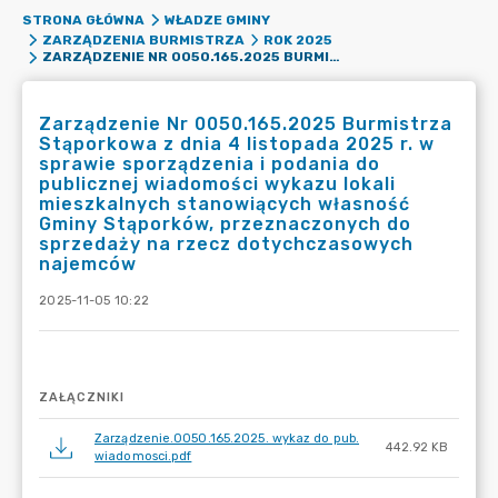
STRONA GŁÓWNA
WŁADZE GMINY
ZARZĄDZENIA BURMISTRZA
ROK 2025
ZARZĄDZENIE NR 0050.165.2025 BURMISTRZA STĄPORKOWA Z DNIA 4 LISTOPADA 2025 R. W SPRAWIE SPORZĄDZENIA I PODANIA DO PUBLICZNEJ WIADOMOŚCI WYKAZU LOKALI MIESZKALNYCH STANOWIĄCYCH WŁASNOŚĆ GMINY STĄPORKÓW, PRZEZNACZONYCH DO SPRZEDAŻY NA RZECZ DOTYCHCZASOWYCH NAJEMCÓW
Zarządzenie Nr 0050.165.2025 Burmistrza
Stąporkowa z dnia 4 listopada 2025 r. w
sprawie sporządzenia i podania do
publicznej wiadomości wykazu lokali
mieszkalnych stanowiących własność
Gminy Stąporków, przeznaczonych do
sprzedaży na rzecz dotychczasowych
najemców
2025-11-05 10:22
ZAŁĄCZNIKI
Zarządzenie.0050.165.2025. wykaz do pub.
442.92 KB
wiadomosci.pdf