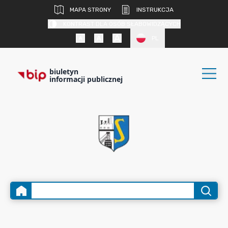
MAPA STRONY
INSTRUKCJA
KONTRAST DLA OSÓB SŁABOWIDZĄCYCH
PL
biuletyn
informacji publicznej