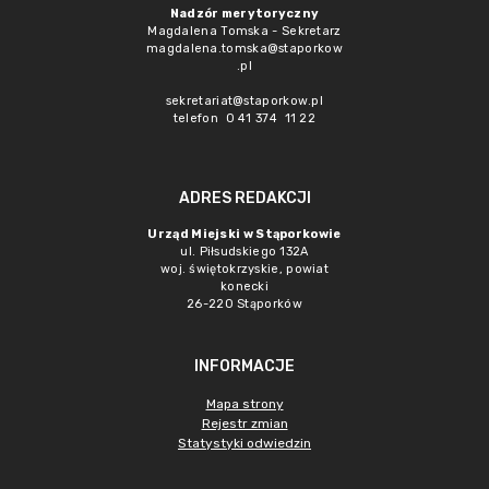
Nadzór merytoryczny
Magdalena Tomska - Sekretarz
magdalena.tomska@staporkow
.pl
sekretariat@staporkow.pl
telefon 0 41 374 11 22
ADRES REDAKCJI
Urząd Miejski w Stąporkowie
ul. Piłsudskiego 132A
woj. świętokrzyskie, powiat
konecki
26-220 Stąporków
INFORMACJE
Mapa strony
Rejestr zmian
Statystyki odwiedzin