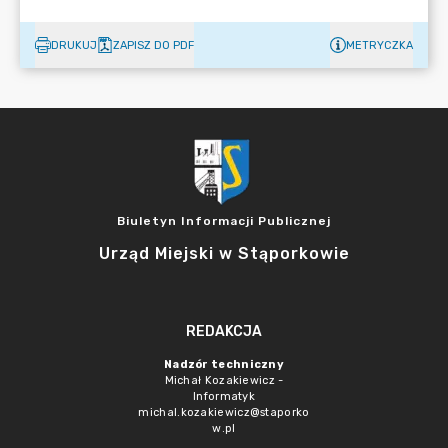
DRUKUJ
ZAPISZ DO PDF
METRYCZKA
Biuletyn Informacji Publicznej
Urząd Miejski w Stąporkowie
REDAKCJA
Nadzór techniczny
Michał Kozakiewicz -
Informatyk
michal.kozakiewicz@staporko
w.pl