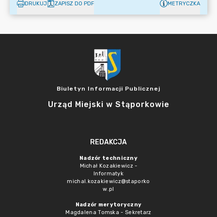
DRUKUJ
ZAPISZ DO PDF
METRYCZKA
Biuletyn Informacji Publicznej
Urząd Miejski w Stąporkowie
REDAKCJA
Nadzór techniczny
Michał Kozakiewicz -
Informatyk
michal.kozakiewicz@staporko
w.pl
Nadzór merytoryczny
Magdalena Tomska - Sekretarz