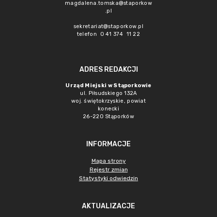
magdalena.tomska@staporkow
.pl
sekretariat@staporkow.pl
telefon 0 41 374 11 22
ADRES REDAKCJI
Urząd Miejski w Stąporkowie
ul. Piłsudskiego 132A
woj. świętokrzyskie, powiat
konecki
26-220 Stąporków
INFORMACJE
Mapa strony
Rejestr zmian
Statystyki odwiedzin
AKTUALIZACJE