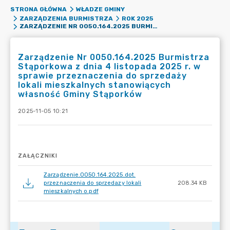
STRONA GŁÓWNA
WŁADZE GMINY
ZARZĄDZENIA BURMISTRZA
ROK 2025
ZARZĄDZENIE NR 0050.164.2025 BURMISTRZA STĄPORKOWA Z DNIA 4 LISTOPADA 2025 R. W SPRAWIE PRZEZNACZENIA DO SPRZEDAŻY LOKALI MIESZKALNYCH STANOWIĄCYCH WŁASNOŚĆ GMINY STĄPORKÓW
Zarządzenie Nr 0050.164.2025 Burmistrza
Stąporkowa z dnia 4 listopada 2025 r. w
sprawie przeznaczenia do sprzedaży
lokali mieszkalnych stanowiących
własność Gminy Stąporków
2025-11-05 10:21
ZAŁĄCZNIKI
Zarządzenie.0050.164.2025.dot.
przeznaczenia do sprzedazy lokali
208.34 KB
mieszkalnych o.pdf