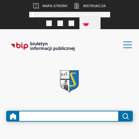
MAPA STRONY
INSTRUKCJA
KONTRAST DLA OSÓB SŁABOWIDZĄCYCH
PL
biuletyn
informacji publicznej