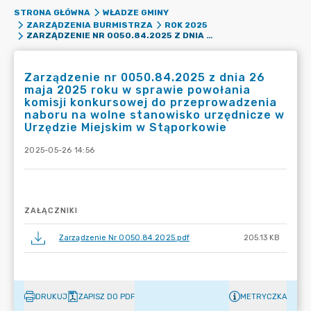
STRONA GŁÓWNA
WŁADZE GMINY
ZARZĄDZENIA BURMISTRZA
ROK 2025
ZARZĄDZENIE NR 0050.84.2025 Z DNIA 26 MAJA 2025 ROKU W SPRAWIE POWOŁANIA KOMISJI KONKURSOWEJ DO PRZEPROWADZENIA NABORU NA WOLNE STANOWISKO URZĘDNICZE W URZĘDZIE MIEJSKIM W STĄPORKOWIE
Zarządzenie nr 0050.84.2025 z dnia 26
maja 2025 roku w sprawie powołania
komisji konkursowej do przeprowadzenia
naboru na wolne stanowisko urzędnicze w
Urzędzie Miejskim w Stąporkowie
2025-05-26 14:56
ZAŁĄCZNIKI
Zarządzenie Nr 0050.84.2025.pdf
205.13 KB
DRUKUJ
ZAPISZ DO PDF
METRYCZKA