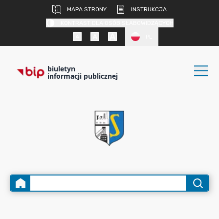
MAPA STRONY
INSTRUKCJA
KONTRAST DLA OSÓB SŁABOWIDZĄCYCH
PL
biuletyn
informacji publicznej