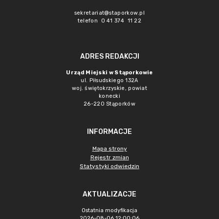
sekretariat@staporkow.pl
telefon 0 41 374 11 22
ADRES REDAKCJI
Urząd Miejski w Stąporkowie
ul. Piłsudskiego 132A
woj. świętokrzyskie, powiat
konecki
26-220 Stąporków
INFORMACJE
Mapa strony
Rejestr zmian
Statystyki odwiedzin
AKTUALIZACJE
Ostatnia modyfikacja
2026-08-06 12:00:06