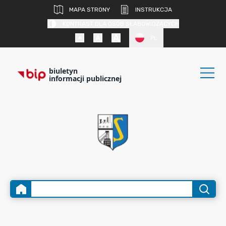
MAPA STRONY
INSTRUKCJA
KONTRAST DLA OSÓB SŁABOWIDZĄCYCH
PL
biuletyn
informacji publicznej