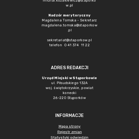
michal.kozakiewicz@staporko
w.pl
Nadzór merytoryczny
Magdalena Tomska - Sekretarz
magdalena.tomska@staporkow
.pl
sekretariat@staporkow.pl
telefon 0 41 374 11 22
ADRES REDAKCJI
Urząd Miejski w Stąporkowie
ul. Piłsudskiego 132A
woj. świętokrzyskie, powiat
konecki
26-220 Stąporków
INFORMACJE
Mapa strony
Rejestr zmian
Statystyki odwiedzin