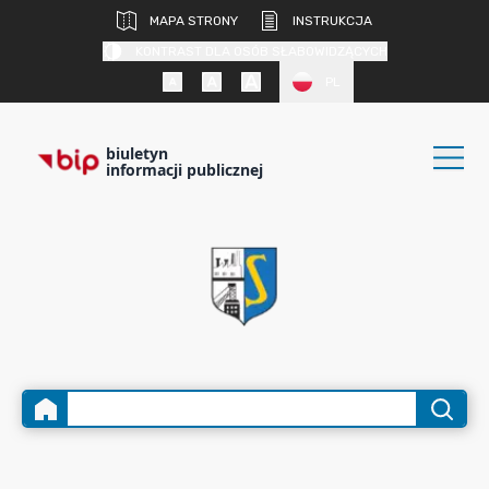
MAPA STRONY
INSTRUKCJA
KONTRAST DLA OSÓB SŁABOWIDZĄCYCH
PL
biuletyn
informacji publicznej