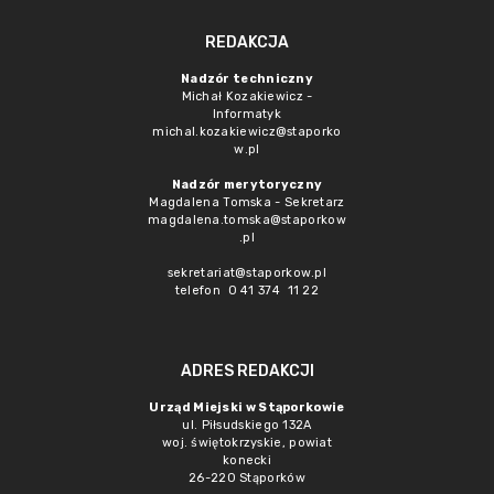
REDAKCJA
Nadzór techniczny
Michał Kozakiewicz -
Informatyk
michal.kozakiewicz@staporko
w.pl
Nadzór merytoryczny
Magdalena Tomska - Sekretarz
magdalena.tomska@staporkow
.pl
sekretariat@staporkow.pl
telefon 0 41 374 11 22
ADRES REDAKCJI
Urząd Miejski w Stąporkowie
ul. Piłsudskiego 132A
woj. świętokrzyskie, powiat
konecki
26-220 Stąporków