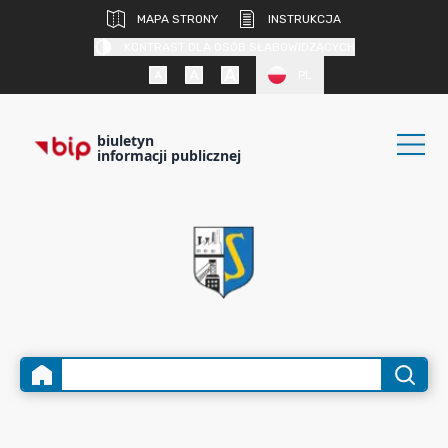
MAPA STRONY
INSTRUKCJA
KONTRAST DLA OSÓB SŁABOWIDZĄCYCH
PL
biuletyn
informacji publicznej