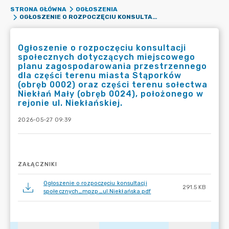
STRONA GŁÓWNA
OGŁOSZENIA
OGŁOSZENIE O ROZPOCZĘCIU KONSULTACJI SPOŁECZNYCH DOTYCZĄCYCH MIEJSCOWEGO PLANU ZAGOSPODAROWANIA PRZESTRZENNEGO DLA CZĘŚCI TERENU MIASTA STĄPORKÓW (OBRĘB 0002) ORAZ CZĘŚCI TERENU SOŁECTWA NIEKŁAŃ MAŁY (OBRĘB 0024), POŁOŻONEGO W REJONIE UL. NIEKŁAŃSKIEJ.
Ogłoszenie o rozpoczęciu konsultacji
społecznych dotyczących miejscowego
planu zagospodarowania przestrzennego
dla części terenu miasta Stąporków
(obręb 0002) oraz części terenu sołectwa
Niekłań Mały (obręb 0024), położonego w
rejonie ul. Niekłańskiej.
2026-05-27 09:39
ZAŁĄCZNIKI
Ogłoszenie o rozpoczęciu konsultacji
291.5 KB
społecznych_mpzp_ul.Niekłańska.pdf