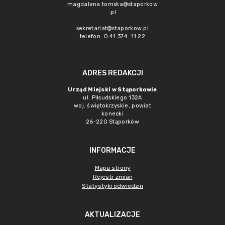
magdalena.tomska@staporkow
.pl
sekretariat@staporkow.pl
telefon 0 41 374 11 22
ADRES REDAKCJI
Urząd Miejski w Stąporkowie
ul. Piłsudskiego 132A
woj. świętokrzyskie, powiat
konecki
26-220 Stąporków
INFORMACJE
Mapa strony
Rejestr zmian
Statystyki odwiedzin
AKTUALIZACJE