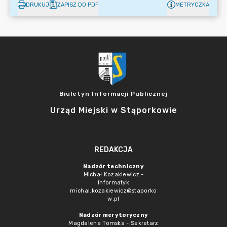
DRUKUJ
ZAPISZ DO PDF
METRYCZKA
Biuletyn Informacji Publicznej
Urząd Miejski w Stąporkowie
REDAKCJA
Nadzór techniczny
Michał Kozakiewicz -
Informatyk
michal.kozakiewicz@staporko
w.pl
Nadzór merytoryczny
Magdalena Tomska - Sekretarz