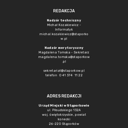
REDAKCJA
Nadzór techniczny
Michał Kozakiewicz -
Informatyk
michal.kozakiewicz@staporko
w.pl
Nadzór merytoryczny
Magdalena Tomska - Sekretarz
magdalena.tomska@staporkow
.pl
sekretariat@staporkow.pl
telefon 0 41 374 11 22
ADRES REDAKCJI
Urząd Miejski w Stąporkowie
ul. Piłsudskiego 132A
woj. świętokrzyskie, powiat
konecki
26-220 Stąporków