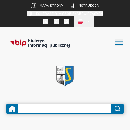
MAPA STRONY
INSTRUKCJA
KONTRAST DLA OSÓB SŁABOWIDZĄCYCH
PL
biuletyn
informacji publicznej