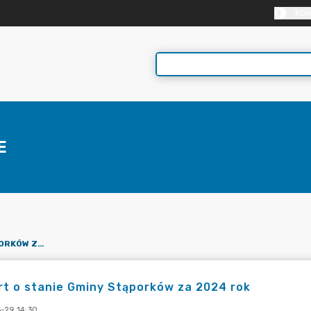
KON
E
RAPORT O STANIE GMINY STĄPORKÓW ZA 2024 ROK
t o stanie Gminy Stąporków za 2024 rok
-29 14:30