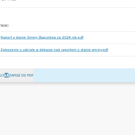
NIKI
Raport o stanie Gminy Stąporków za 2024 rok.pdf
Zgłoszenie o udziale w debacie nad raportem o stanie gminy.pdf
UJ
ZAPISZ DO PDF