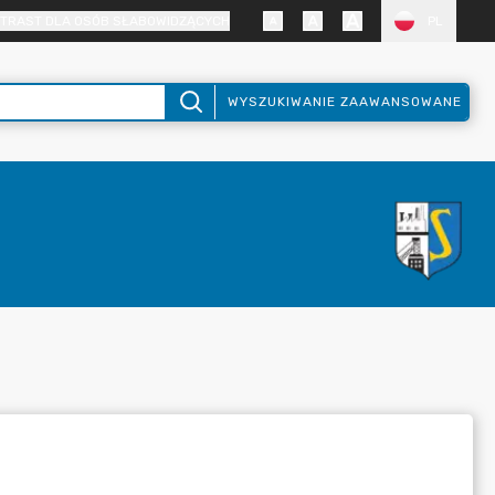
TRAST DLA OSÓB SŁABOWIDZĄCYCH
PL
WYSZUKIWANIE ZAAWANSOWANE