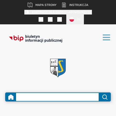
MAPA STRONY
INSTRUKCJA
KONTRAST DLA OSÓB SŁABOWIDZĄCYCH
PL
biuletyn
informacji publicznej