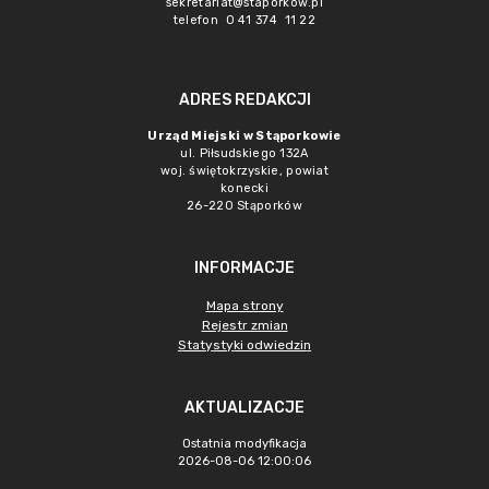
sekretariat@staporkow.pl
telefon 0 41 374 11 22
ADRES REDAKCJI
Urząd Miejski w Stąporkowie
ul. Piłsudskiego 132A
woj. świętokrzyskie, powiat
konecki
26-220 Stąporków
INFORMACJE
Mapa strony
Rejestr zmian
Statystyki odwiedzin
AKTUALIZACJE
Ostatnia modyfikacja
2026-08-06 12:00:06