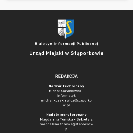
Biuletyn Informacji Publicznej
Urząd Miejski w Stąporkowie
REDAKCJA
Nadzór techniczny
Michał Kozakiewicz -
Informatyk
michal.kozakiewicz@staporko
w.pl
Nadzór merytoryczny
Magdalena Tomska - Sekretarz
magdalena.tomska@staporkow
.pl