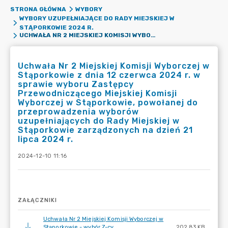
STRONA GŁÓWNA
WYBORY
WYBORY UZUPEŁNIAJĄCE DO RADY MIEJSKIEJ W
STĄPORKOWIE 2024 R.
UCHWAŁA NR 2 MIEJSKIEJ KOMISJI WYBORCZEJ W STĄPORKOWIE Z DNIA 12 CZERWCA 2024 R. W SPRAWIE WYBORU ZASTĘPCY PRZEWODNICZĄCEGO MIEJSKIEJ KOMISJI WYBORCZEJ W STĄPORKOWIE, POWOŁANEJ DO PRZEPROWADZENIA WYBORÓW UZUPEŁNIAJĄCYCH DO RADY MIEJSKIEJ W STĄPORKOWIE ZARZĄDZONYCH NA DZIEŃ 21 LIPCA 2024 R.
Uchwała Nr 2 Miejskiej Komisji Wyborczej w
Stąporkowie z dnia 12 czerwca 2024 r. w
sprawie wyboru Zastępcy
Przewodniczącego Miejskiej Komisji
Wyborczej w Stąporkowie, powołanej do
przeprowadzenia wyborów
uzupełniających do Rady Miejskiej w
Stąporkowie zarządzonych na dzień 21
lipca 2024 r.
2024-12-10 11:16
ZAŁĄCZNIKI
Uchwała Nr 2 Miejskiej Komisji Wyborczej w
Stąporkowie - wybór Z-cy
202.83 KB