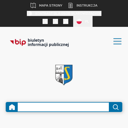
MAPA STRONY
INSTRUKCJA
KONTRAST DLA OSÓB SŁABOWIDZĄCYCH
PL
biuletyn
informacji publicznej