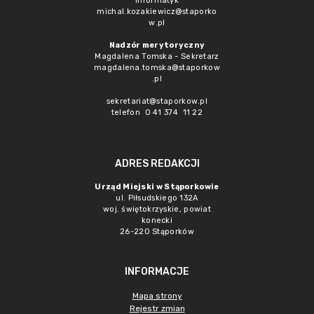
Informatyk
michal.kozakiewicz@staporko
w.pl
Nadzór merytoryczny
Magdalena Tomska - Sekretarz
magdalena.tomska@staporkow
.pl
sekretariat@staporkow.pl
telefon 0 41 374 11 22
ADRES REDAKCJI
Urząd Miejski w Stąporkowie
ul. Piłsudskiego 132A
woj. świętokrzyskie, powiat
konecki
26-220 Stąporków
INFORMACJE
Mapa strony
Rejestr zmian