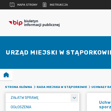
MAPA STRONY
INSTRUKCJA
biuletyn
informacji publicznej
URZĄD MIEJSKI W STĄPORKOWI
STRONA GŁÓWNA
RADA MIEJSKA W STĄPORKOWIE
UCHWAŁY RA
ZAŁATW SPRAWĘ
Uchwa
spor
OGŁOSZENIA