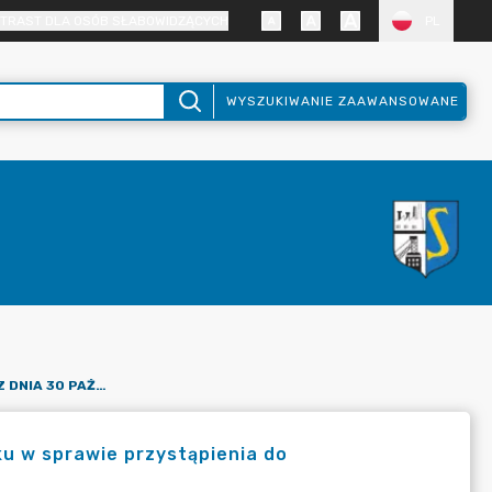
TRAST DLA OSÓB SŁABOWIDZĄCYCH
PL
WYSZUKIWANIE ZAAWANSOWANE
UCHWAŁA NR VII/72/2024 Z DNIA 30 PAŹDZIERNIKA 2024 ROKU W SPRAWIE PRZYSTĄPIENIA DO SPORZĄDZENIA PLANU OGÓLNEGO GMINY STĄPORKÓW.
ku w sprawie przystąpienia do