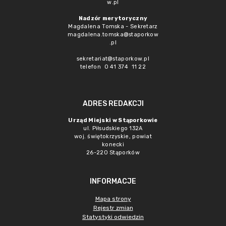
w.pl
Nadzór merytoryczny
Magdalena Tomska - Sekretarz
magdalena.tomska@staporkow
.pl
sekretariat@staporkow.pl
telefon 0 41 374 11 22
ADRES REDAKCJI
Urząd Miejski w Stąporkowie
ul. Piłsudskiego 132A
woj. świętokrzyskie, powiat
konecki
26-220 Stąporków
INFORMACJE
Mapa strony
Rejestr zmian
Statystyki odwiedzin