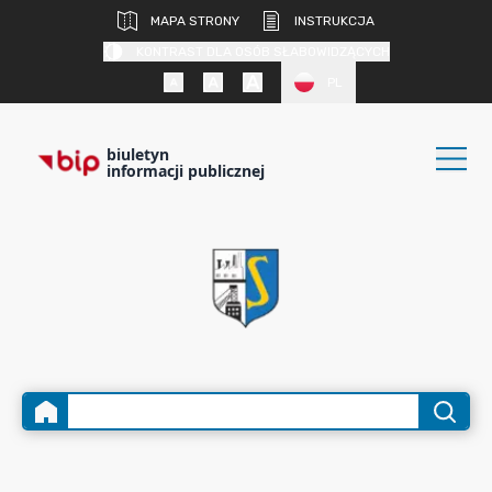
MAPA STRONY
INSTRUKCJA
KONTRAST DLA OSÓB SŁABOWIDZĄCYCH
PL
biuletyn
informacji publicznej