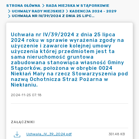
STRONA GŁÓWNA
RADA MIEJSKA W STĄPORKOWIE
UCHWAŁY RADY MIEJSKIEJ
KADENCJA 2024 - 2029
UCHWAŁA NR IV/39/2024 Z DNIA 25 LIPCA 2024 ROKU W SPRAWIE WYRAŻENIA ZGODY NA UŻYCZENIE I ZAWARCIE KOLEJNEJ UMOWY UŻYCZENIA KTÓREJ PRZEDMIOTEM JEST TA SAMA NIERUCHOMOŚĆ GRUNTOWA ZABUDOWANA STANOWIĄCA WŁASNOŚĆ GMINY STĄPORKÓW, POŁOŻONA W OBRĘBIE 0024 NIEKŁAŃ MAŁY NA RZECZ STOWARZYSZENIA POD NAZWĄ OCHOTNICZA STRAŻ POŻARNA W NIEKŁANIU.
Uchwała nr IV/39/2024 z dnia 25 lipca
2024 roku w sprawie wyrażenia zgody na
użyczenie i zawarcie kolejnej umowy
użyczenia której przedmiotem jest ta
sama nieruchomość gruntowa
zabudowana stanowiąca własność Gminy
Stąporków, położona w obrębie 0024
Niekłań Mały na rzecz Stowarzyszenia pod
nazwą Ochotnicza Straż Pożarna w
Niekłaniu.
2024-11-25 07:18
ZAŁĄCZNIKI
Uchwała_IV_39_2024.pdf
351.48 KB