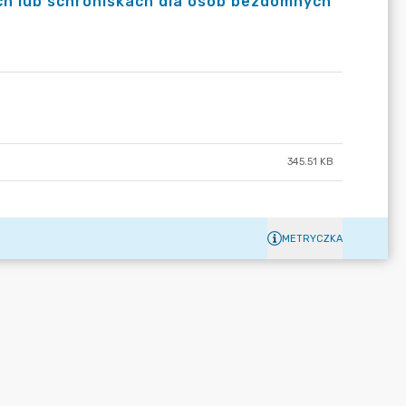
ch lub schroniskach dla osób bezdomnych
345.51 KB
METRYCZKA