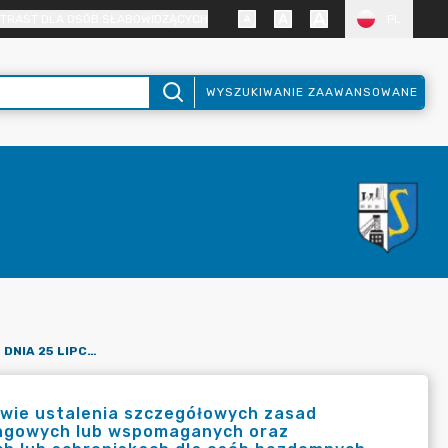
TRAST DLA OSÓB SŁABOWIDZĄCYCH
PL
WYSZUKIWANIE ZAAWANSOWANE
UCHWAŁA NR IV/30/2024 Z DNIA 25 LIPCA 2024 ROKU W SPRAWIE USTALENIA SZCZEGÓŁOWYCH ZASAD PONOSZENIA ODPŁATNOŚCI ZA POBYT W MIESZKANIACH TRENINGOWYCH LUB WSPOMAGANYCH ORAZ OŚRODKACH WSPARCIA - SCHRONISKACH DLA OSÓB BEZDOMNYCH LUB SCHRONISKACH DLA OSÓB BEZDOMNYCH Z USŁUGAMI OPIEKUŃCZYMI.
awie ustalenia szczegółowych zasad
ingowych lub wspomaganych oraz