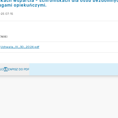
kach wsparcia - schroniskach dla osób bezdomny
ugami opiekuńczymi.
-25 07:15
NIKI
Uchwała_IV_30_2024.pdf
UJ
ZAPISZ DO PDF