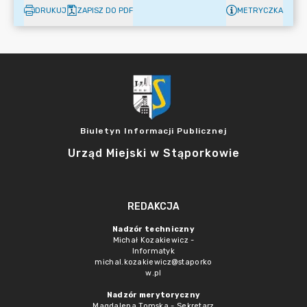
DRUKUJ
ZAPISZ DO PDF
METRYCZKA
Biuletyn Informacji Publicznej
Urząd Miejski w Stąporkowie
REDAKCJA
Nadzór techniczny
Michał Kozakiewicz -
Informatyk
michal.kozakiewicz@staporko
w.pl
Nadzór merytoryczny
Magdalena Tomska - Sekretarz