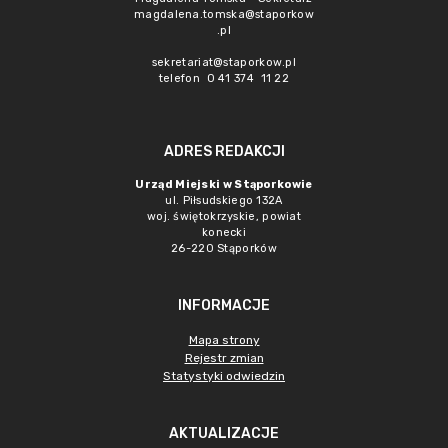
magdalena.tomska@staporkow
.pl
sekretariat@staporkow.pl
telefon 0 41 374 11 22
ADRES REDAKCJI
Urząd Miejski w Stąporkowie
ul. Piłsudskiego 132A
woj. świętokrzyskie, powiat
konecki
26-220 Stąporków
INFORMACJE
Mapa strony
Rejestr zmian
Statystyki odwiedzin
AKTUALIZACJE