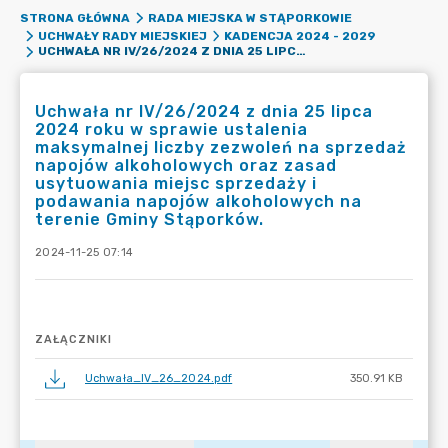
STRONA GŁÓWNA
RADA MIEJSKA W STĄPORKOWIE
UCHWAŁY RADY MIEJSKIEJ
KADENCJA 2024 - 2029
UCHWAŁA NR IV/26/2024 Z DNIA 25 LIPCA 2024 ROKU W SPRAWIE USTALENIA MAKSYMALNEJ LICZBY ZEZWOLEŃ NA SPRZEDAŻ NAPOJÓW ALKOHOLOWYCH ORAZ ZASAD USYTUOWANIA MIEJSC SPRZEDAŻY I PODAWANIA NAPOJÓW ALKOHOLOWYCH NA TERENIE GMINY STĄPORKÓW.
Uchwała nr IV/26/2024 z dnia 25 lipca
2024 roku w sprawie ustalenia
maksymalnej liczby zezwoleń na sprzedaż
napojów alkoholowych oraz zasad
usytuowania miejsc sprzedaży i
podawania napojów alkoholowych na
terenie Gminy Stąporków.
2024-11-25 07:14
ZAŁĄCZNIKI
Uchwała_IV_26_2024.pdf
350.91 KB