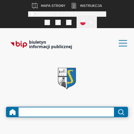
MAPA STRONY
INSTRUKCJA
KONTRAST DLA OSÓB SŁABOWIDZĄCYCH
PL
biuletyn
informacji publicznej