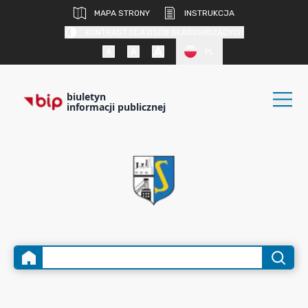
MAPA STRONY
INSTRUKCJA
KONTRAST DLA OSÓB SŁABOWIDZĄCYCH
PL
biuletyn
informacji publicznej