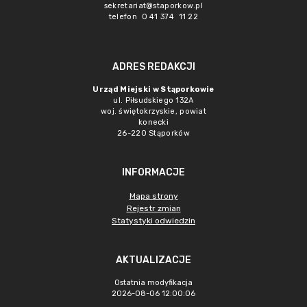
sekretariat@staporkow.pl
telefon 0 41 374 11 22
ADRES REDAKCJI
Urząd Miejski w Stąporkowie
ul. Piłsudskiego 132A
woj. świętokrzyskie, powiat
konecki
26-220 Stąporków
INFORMACJE
Mapa strony
Rejestr zmian
Statystyki odwiedzin
AKTUALIZACJE
Ostatnia modyfikacja
2026-08-06 12:00:06