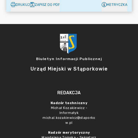
DRUKUJ
ZAPISZ DO PDF
METRYCZKA
Biuletyn Informacji Publicznej
Urząd Miejski w Stąporkowie
REDAKCJA
Nadzór techniczny
Michał Kozakiewicz -
Informatyk
michal.kozakiewicz@staporko
w.pl
Nadzór merytoryczny
Magdalena Tomska - Sekretarz