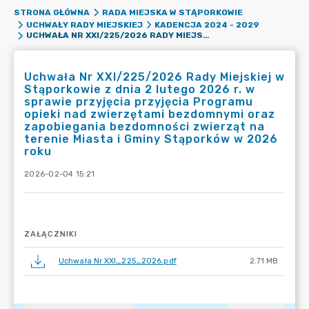
STRONA GŁÓWNA
RADA MIEJSKA W STĄPORKOWIE
UCHWAŁY RADY MIEJSKIEJ
KADENCJA 2024 - 2029
UCHWAŁA NR XXI/225/2026 RADY MIEJSKIEJ W STĄPORKOWIE Z DNIA 2 LUTEGO 2026 R. W SPRAWIE PRZYJĘCIA PRZYJĘCIA PROGRAMU OPIEKI NAD ZWIERZĘTAMI BEZDOMNYMI ORAZ ZAPOBIEGANIA BEZDOMNOŚCI ZWIERZĄT NA TERENIE MIASTA I GMINY STĄPORKÓW W 2026 ROKU
Uchwała Nr XXI/225/2026 Rady Miejskiej w
Stąporkowie z dnia 2 lutego 2026 r. w
sprawie przyjęcia przyjęcia Programu
opieki nad zwierzętami bezdomnymi oraz
zapobiegania bezdomności zwierząt na
terenie Miasta i Gminy Stąporków w 2026
roku
2026-02-04 15:21
ZAŁĄCZNIKI
Uchwała Nr XXI_225_2026.pdf
2.71 MB