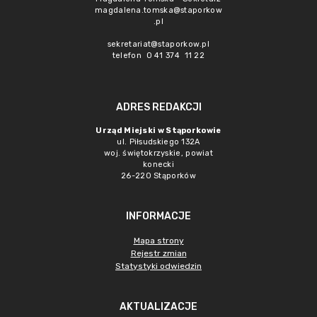
magdalena.tomska@staporkow
.pl
sekretariat@staporkow.pl
telefon 0 41 374 11 22
ADRES REDAKCJI
Urząd Miejski w Stąporkowie
ul. Piłsudskiego 132A
woj. świętokrzyskie, powiat
konecki
26-220 Stąporków
INFORMACJE
Mapa strony
Rejestr zmian
Statystyki odwiedzin
AKTUALIZACJE