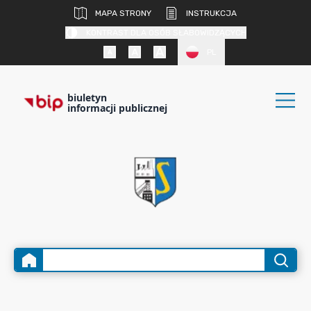
MAPA STRONY
INSTRUKCJA
KONTRAST DLA OSÓB SŁABOWIDZĄCYCH
PL
biuletyn
informacji publicznej