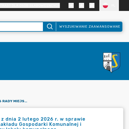
TRAST DLA OSÓB SŁABOWIDZĄCYCH
PL
WYSZUKIWANIE ZAAWANSOWANE
UCHWAŁA NR XXI/222/2026 RADY MIEJSKIEJ W STĄPORKOWIE Z DNIA 2 LUTEGO 2026 R. W SPRAWIE WYRAŻENIA ZGODY NA ROZŁOŻENIE NA RATY WIERZYTELNOŚCI ZAKŁADU GOSPODARKI KOMUNALNEJ I MIESZKANIOWEJ W STĄPORKOWIE PRZYPADAJĄCYCH OD NAJEMCY LOKALU KOMUNALNEGO
z dnia 2 lutego 2026 r. w sprawie
Zakładu Gospodarki Komunalnej i