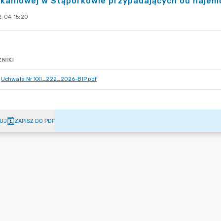
zkaniowej w Stąporkowie przypadających od najem
-04 15:20
NIKI
Uchwała Nr XXI_222_2026-BIP.pdf
UJ
ZAPISZ DO PDF