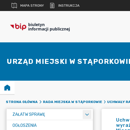
MAPA STRONY
INSTRUKCJA
biuletyn
informacji publicznej
URZĄD MIEJSKI W STĄPORKOWI
STRONA GŁÓWNA
RADA MIEJSKA W STĄPORKOWIE
UCHWAŁY RA
ZAŁATW SPRAWĘ
Uchwa
wyraż
OGŁOSZENIA