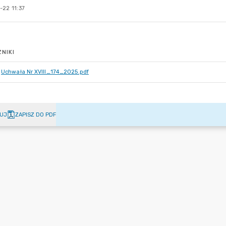
-22 11:37
NIKI
Uchwała Nr XVIII_174_2025.pdf
UJ
ZAPISZ DO PDF