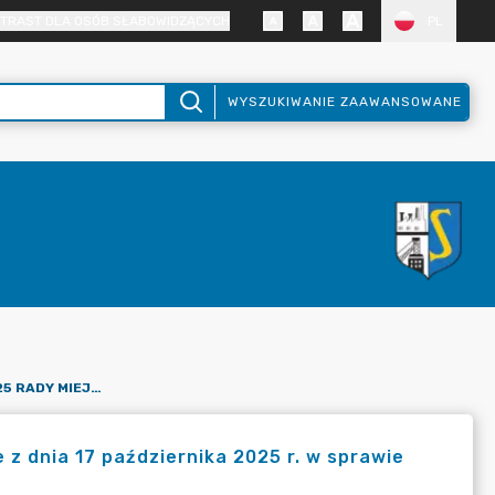
TRAST DLA OSÓB SŁABOWIDZĄCYCH
PL
WYSZUKIWANIE ZAAWANSOWANE
UCHWAŁA NR XVIII/174/2025 RADY MIEJSKIEJ W STĄPORKOWIE Z DNIA 17 PAŹDZIERNIKA 2025 R. W SPRAWIE ZMIAN W BUDŻECIE GMINY STĄPORKÓW NA 2025 ROK
 z dnia 17 października 2025 r. w sprawie