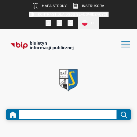
MAPA STRONY
INSTRUKCJA
KONTRAST DLA OSÓB SŁABOWIDZĄCYCH
PL
biuletyn
informacji publicznej