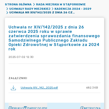
STRONA GŁÓWNA
RADA MIEJSKA W STĄPORKOWIE
UCHWAŁY RADY MIEJSKIEJ
KADENCJA 2024 - 2029
UCHWAŁA NR XIV/142/2025 Z DNIA 26 CZERWCA 2025 ROKU W SPRAWIE ZATWIERDZENIA SPRAWOZDANIA FINANSOWEGO SAMODZIELNEGO PUBLICZNEGO ZAKŁADU OPIEKI ZDROWOTNEJ W STĄPORKOWIE ZA 2024 ROK
Uchwała nr XIV/142/2025 z dnia 26
czerwca 2025 roku w sprawie
zatwierdzenia sprawozdania finansowego
Samodzielnego Publicznego Zakładu
Opieki Zdrowotnej w Stąporkowie za 2024
rok
2025-07-02 12:30
ZAŁĄCZNIKI
Uchwała XIV_142_2025.pdf
682.3 KB
DRUKUJ
ZAPISZ DO PDF
METRYCZKA