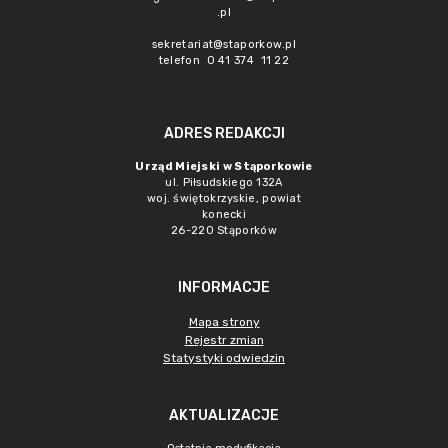
.pl
sekretariat@staporkow.pl
telefon 0 41 374 11 22
ADRES REDAKCJI
Urząd Miejski w Stąporkowie
ul. Piłsudskiego 132A
woj. świętokrzyskie, powiat
konecki
26-220 Stąporków
INFORMACJE
Mapa strony
Rejestr zmian
Statystyki odwiedzin
AKTUALIZACJE